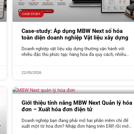
CASE-STUDY
Case-study: Áp dụng MBW Next số hóa
toàn diện doanh nghiệp Vật liệu xây dựng
Doanh nghiệp vật liệu xây dựng thường vận hành với
nhiều đặc thù phức tạp: hàng hóa đa quy cách, nhiều
đơn vị tính, tồn kho lớn, giá biến động
22/05/2026
Giới thiệu tính năng MBW Next Quản lý hóa
đơn – Xuất hóa đơn điện tử
Doanh nghiệp bạn đang phải mở hai phần mềm chỉ để
xuất một tờ hóa đơn? Nhập đơn hàng trên ERP, rồi mở
thêm phần mềm HĐĐT để nhập lại,