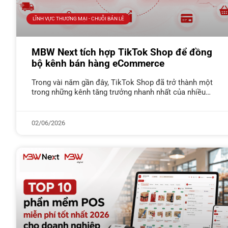
LĨNH VỰC THƯƠNG MẠI - CHUỖI BÁN LẺ
MBW Next tích hợp TikTok Shop để đồng
bộ kênh bán hàng eCommerce
Trong vài năm gần đây, TikTok Shop đã trở thành một
trong những kênh tăng trưởng nhanh nhất của nhiều
doanh nghiệp thương mại và phân phối. Một video viral,
02/06/2026