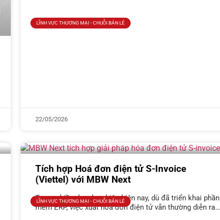
LĨNH VỰC THƯƠNG MẠI - CHUỖI BÁN LẺ
22/05/2026
Tích hợp Hoá đơn điện tử S-Invoice
(Viettel) với MBW Next
Trong nhiều doanh nghiệp hiện nay, dù đã triển khai phần
LĨNH VỰC THƯƠNG MẠI - CHUỖI BÁN LẺ
mềm ERP, việc xuất hóa đơn điện tử vẫn thường diễn ra
theo quy trình rời rạc: dữ liệu