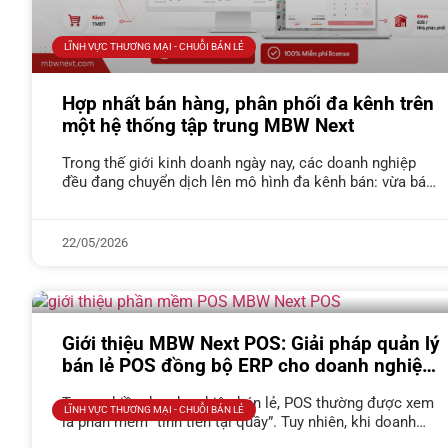
LĨNH VỰC THƯƠNG MẠI - CHUỖI BÁN LẺ
Hợp nhất bán hàng, phân phối đa kênh trên
một hệ thống tập trung MBW Next
Trong thế giới kinh doanh ngày nay, các doanh nghiệp
đều đang chuyển dịch lên mô hình đa kênh bán: vừa bán
qua đội ngũ sales thị trường, vừa làm
22/05/2026
Giới thiệu MBW Next POS: Giải pháp quản lý
bán lẻ POS đồng bộ ERP cho doanh nghiệp
Thương mại, Phân phối
Trong nhiều doanh nghiệp bán lẻ, POS thường được xem
LĨNH VỰC THƯƠNG MẠI - CHUỖI BÁN LẺ
là phần mềm “tính tiền tại quầy”. Tuy nhiên, khi doanh
nghiệp mở rộng số lượng cửa hàng, phát triển