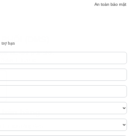
An toàn bảo mật
PHỐI (DMS)
 trợ bạn
uyên sâu kênh phân phối,
Sales thị trường
 bán hàng
trình, chấm công GPS