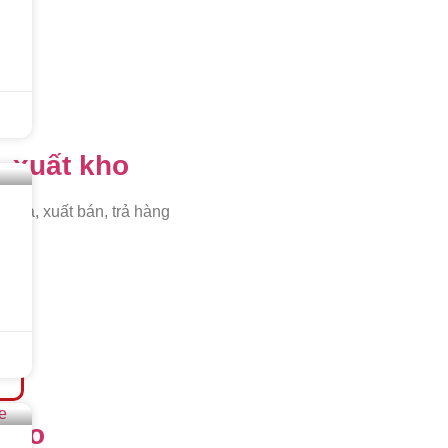
- xuất kho
mua, xuất bán, trả hàng
kho