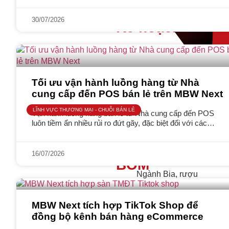
30/07/2026
Kế hoạch sản x
Quản lý toàn bộ kế hoạch sản 
Tối ưu vận hành luồng hàng từ Nhà
cung cấp đến POS bán lẻ trên MBW Next
LĨNH VỰC THƯƠNG MẠI - CHUỖI BÁN LẺ
Vận hành luồng hàng bán lẻ từ Nhà cung cấp đến POS
luôn tiềm ẩn nhiều rủi ro đứt gãy, đặc biệt đối với các
doanh nghiệp có mô hình
16/07/2026
BOM
Ngành Bia, rượu
Lập & quản lý định mức nguyê
liệu
MBW Next tích hợp TikTok Shop để
đồng bộ kênh bán hàng eCommerce