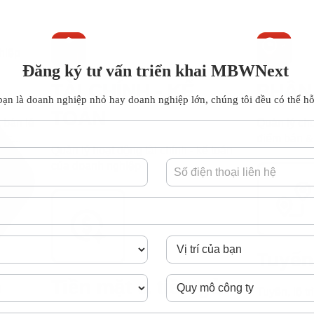
hiệp
Đăng ký tư vấn triển khai MBWNext
TÀI CHÍNH - KẾ
PHÂN 
ạn là doanh nghiệp nhỏ hay doanh nghiệp lớn, chúng tôi đều có thể hỗ
TOÁN
 bán lẻ
Quản lý ch
ic...
điểm bán & 
Quản lý hoạt động tài chính - kế toán
của doanh nghiệp
Tuyến
Tiền mặt & tiền gửi
g
Tuyến, lộ 