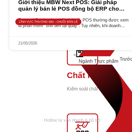
Giới thiệu MBW Next POS: Giải pháp
quản lý bán lẻ POS đồng bộ ERP cho
Tính toán giá thành chính xác
doanh nghiệp Thương mại, Phân phối
Trong nhiều doanh nghiệp bán lẻ, POS thường được xem
LĨNH VỰC THƯƠNG MẠI - CHUỖI BÁN LẺ
là phần mềm “tính tiền tại quầy”. Tuy nhiên, khi doanh
nghiệp mở rộng số lượng cửa hàng, phát triển
21/05/2026
Trướ
Ngành Thực phẩm
Chất lượng
Kiểm soát chất lượng đầu vào,
0983 492 716
Hotline tư vấn nhanh & hỗ trợ