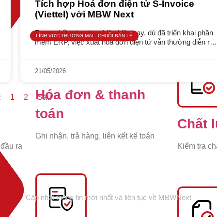
Giải pháp theo ngành:
Tích hợp Hoá đơn điện tử S-Invoice
(Viettel) với MBW Next
Tạo phiếu k
Trong nhiều doanh nghiệp hiện nay, dù đã triển khai phần
LĨNH VỰC THƯƠNG MẠI - CHUỖI BÁN LẺ
mềm ERP, việc xuất hóa đơn điện tử vẫn thường diễn ra
theo quy trình rời rạc: dữ liệu
21/05/2026
Hóa đơn & thanh
c
1
2
Sau
toán
Chất 
Ghi nhận, trả hàng, liên kết kế toán
 đầu ra
Kiểm tra ch
Fanpage
Cập nhật thông tin mới nhất và liên tục về MBWNext