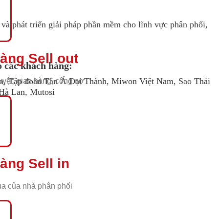
à phát triển giải pháp phần mềm cho lĩnh vực phân phối,
àng Sell out
o các khách hàng:
, Tập đoàn Tân Á Đại Thành, Miwon Việt Nam, Sao Thái
uyệt, giao hàng, công nợ
Hà Lan, Mutosi
àng Sell in
a của nhà phân phối