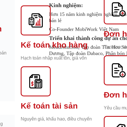
Kinh nghiệm:
Hơn 15 năm kinh nghiệm nghiên cứu v
bán lẻ
h
Co-Founder MobiWork Việt Nam
Đơn h
Triển khai thành công dự án ch
Kế toán kho hàng
MeadJohnSon, Tập đoàn Tôn Hoa Sen
Tạo đơn, d
toán
Dương, Tập đoàn Dabaco, Phân bón 
Hạch toán nhập xuất tồn, giá vốn
Đơn h
Kế toán tài sản
Yêu cầu mu
Nguyên giá, khấu hao, điều chuyển
ng