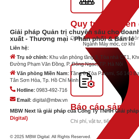
Quy trình & tiến
Giải pháp Quản trị chuyên sâu cho doan
xuất - Thương mại - Phân phối & Bán lẻ
Quản lý chi tiết tiến độ từng c
Ngành Máy móc, cơ khí
Liên hệ:
Trụ sở chính:
Khu văn phòng tầng 3, Tòa nhà CT1, Kh
Đường Phạm Văn Đồng, P. Đông Ngạc, TP. Hà Nội
Văn phòng Miền Nam:
Tầng 6, Tòa Parami, Số 140 B
Tân Sơn Hòa, Tp. Hồ Chí Minh
Hotline:
0983-492-716
Email:
digital@mbw.vn
Báo cáo sản xuấ
MBW Next là giải pháp của Công Ty TNHH Giải phá
Digital)
Chi phí, vật tư, tiến độ, tồn kho
© 2025 MBW Digital. All Rights Reserved.