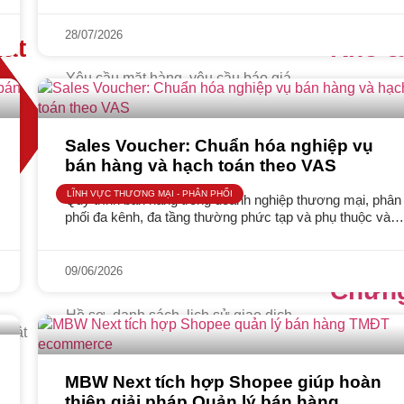
Yêu cầu mua
28/07/2026
uất
Kho &
Yêu cầu mặt hàng, yêu cầu báo giá
xuất
Danh mục kh
Sales Voucher: Chuẩn hóa nghiệp vụ
bán hàng và hạch toán theo VAS
LĨNH VỰC THƯƠNG MẠI - PHÂN PHỐI
Quy trình bán hàng trong doanh nghiệp thương mại, phân
phối đa kênh, đa tầng thường phức tạp và phụ thuộc vào
từng loại hình bán hàng, kéo theo nhiều
Nhà cung cấp
09/06/2026
Chứng
Hồ sơ, danh sách, lịch sử giao dịch
n vật
Phiếu nhập,
hàng
MBW Next tích hợp Shopee giúp hoàn
thiện giải pháp Quản lý bán hàng