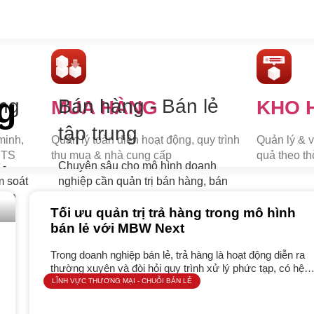
g
ơng
Bán hàng - Bán lẻ
MUA HÀNG
KHO 
tập trung
minh,
Quản lý toàn diện hoạt động, quy trình
Quản lý & 
MTS
thu mua & nhà cung cấp
quả theo th
 -
Chuyên sâu cho mô hình doanh
m soát
nghiệp cần quản trị bán hàng, bán
 sản
lẻ tập trung, có đa chi nhánh, đa
Tối ưu quản trị trả hàng trong mô hình
 hệ
tầng, hệ thống chuỗi cửa hàng bán
bán lẻ với MBW Next
lẻ
Giải pháp tổng thể
Trong doanh nghiệp bán lẻ, trả hàng là hoạt động diễn ra
thường xuyên và đòi hỏi quy trình xử lý phức tạp, có hệ
thống. Khách hàng trả tại
LĨNH VỰC THƯƠNG MẠI - CHUỖI BÁN LẺ