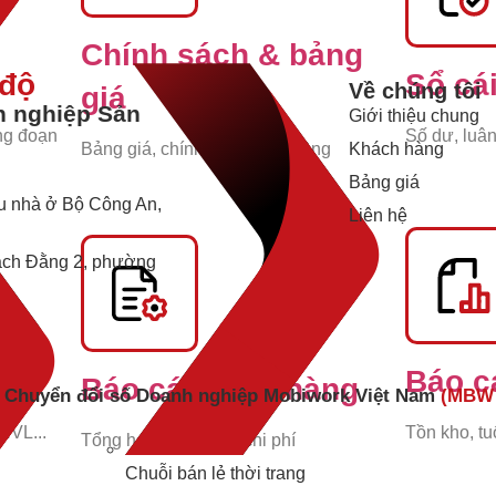
Chính sách & bảng
 độ
Sổ cá
Về chúng tôi
giá
h nghiệp Sản
Giới thiệu chung
ông đoạn
Số dư, luân
Bảng giá, chính sách, hợp đồng
Khách hàng
Bảng giá
u nhà ở Bộ Công An,
Liên hệ
ạch Đằng 2, phường
t
Báo c
Báo cáo mua hàng
p Chuyển đổi số Doanh nghiệp Mobiwork Việt Nam
(MBW
 NVL...
Tồn kho, tu
Tổng hợp, phân tích chi phí
Chuỗi bán lẻ thời trang