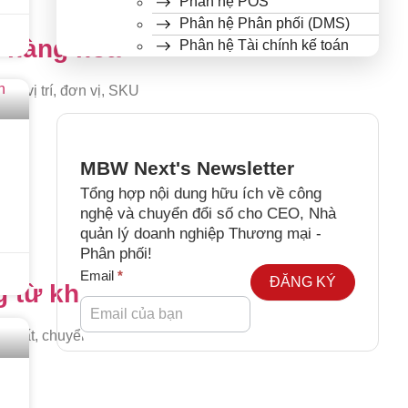
Phân hệ POS
Phân hệ Phân phối (DMS)
 hàng hóa
Phân hệ Tài chính kế toán
o, vị trí, đơn vị, SKU
MBW Next's Newsletter
Tổng hợp nội dung hữu ích về công
nghệ và chuyển đổi số cho CEO, Nhà
quản lý doanh nghiệp Thương mại -
Phân phối!
Newsletter
Email
*
ĐĂNG KÝ
 từ kho
 xuất, chuyển kho, lấy