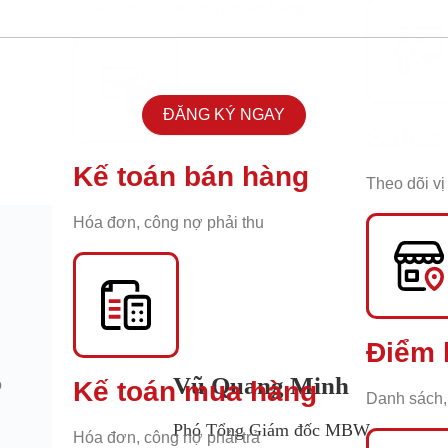
Phiếu thu chi, sổ quỹ, ngân hàng
ĐĂNG KÝ NGAY
Sales
Kế toán bán hàng
n
Theo dõi vị 
Hóa đơn, công nợ phải thu
Điểm b
Vũ Quang Minh
ộ
Kế toán mua hàng
Danh sách, 
Phó Tổng Giám đốc MBW
Hóa đơn, công nợ phải trả