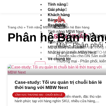
Tính năng
Giải pháp
Khách hàng
Bảng giá
Resource
Trang chủ
»
Tính năng MBWNext
»
Phân hệ Bán hàng
Tính năng MBW Next
Phân hệ Bán hàn
Sản xuất - Thư
SẢN XUẤT
Câu chuyện khách hàng
Kiến thức quản trị
Mại - Phân phối
MBW Next Newsletter
Quản lý sản xuất tối ưu, thông 
Nhật ký phát triển MBW Next
đáp ứng nhiều mô hình MTO-
Chuyên sâu cho DN Sản xuất
Về chúng tôi
Thương mại - Phân phối, kiể
X
toàn diện chuỗi cung ứng, từ
xuất tới bán hàng trên cùng 1
thống
Case-study: Tối ưu quản trị chuỗi bán lẻ
Giải pháp tổng thể
thời trang với MBW Next
Giải pháp theo ngành:
LĨNH VỰC THƯƠNG MẠI - CHUỖI BÁN LẺ
Ngành thời trang có tốc độ phát triển nhanh, đặc thù vận
hành phức tạp với hàng nghìn SKU, nhiều cửa hàng,
nhiều kênh bán hàng và các chương trình