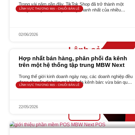
Trong vài năm gần đây, TikTok Shop đã trở thành một
LĨNH VỰC THƯƠNG MẠI - CHUỖI BÁN LẺ
trong những kênh tăng trưởng nhanh nhất của nhiều
doanh nghiệp thương mại và phân phối. Một video viral,
02/06/2026
Lệnh sản xuất
Hợp nhất bán hàng, phân phối đa kênh
Quản lý lệnh sản xuất chi tiết
trên một hệ thống tập trung MBW Next
Trong thế giới kinh doanh ngày nay, các doanh nghiệp đều
đang chuyển dịch lên mô hình đa kênh bán: vừa bán qua
Ngành Đồ uống, nước giả
LĨNH VỰC THƯƠNG MẠI - CHUỖI BÁN LẺ
đội ngũ sales thị trường, vừa làm
22/05/2026
Giá thành