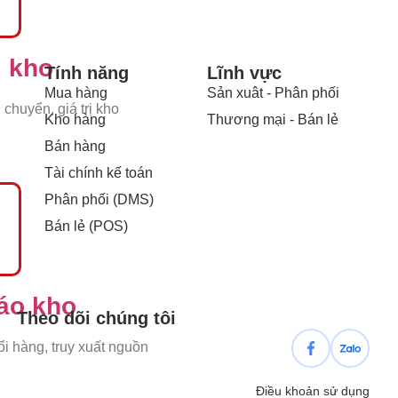
i kho
Tính năng
Lĩnh vực
Mua hàng
Sản xuât - Phân phối
 chuyển, giá trị kho
Kho hàng
Thương mại - Bán lẻ
Bán hàng
Tài chính kế toán
Phân phối (DMS)
Bán lẻ (POS)
áo kho
Theo dõi chúng tôi
ổi hàng, truy xuất nguồn
Điều khoản sử dụng