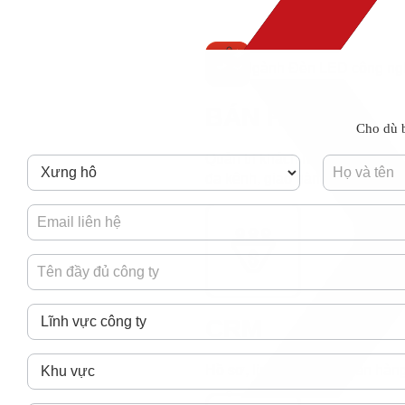
Ngành Đèn LED công ng
Regis
MBWNext
BÁN HÀNG
Cho dù b
Quản trị khách hàng, bán hàng,
đa kênh, giao hàng, CRM, logist
CRM
Hồ sơ, lịch sử, cơ hội bán hàn