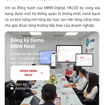
Với sự đồng hành của MBW Digital, HKLED kỳ vọng xây
dựng được một hệ thống quản trị thống nhất, minh bạch
và có khả năng mở rộng dài hạn, tạo nền tảng vững chắc
cho giai đoạn tăng trưởng tiếp theo của doanh nghiệp.
Đăng ký Demo
MBW Next
& nhận tư vấn chuyên
sâu 1-1 miễn phí với đội
ngũ chuyên gia
NHẬN DEMO
NGAY
0983 492 716
digital@mbw.vn