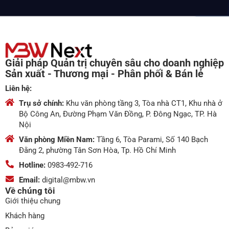
Giải pháp Quản trị chuyên sâu cho doanh nghiệp
Sản xuất - Thương mại - Phân phối & Bán lẻ
Liên hệ:
Trụ sở chính:
Khu văn phòng tầng 3, Tòa nhà CT1, Khu nhà ở
Bộ Công An, Đường Phạm Văn Đồng, P. Đông Ngạc, TP. Hà
Nội
Văn phòng Miền Nam:
Tầng 6, Tòa Parami, Số 140 Bạch
Đằng 2, phường Tân Sơn Hòa, Tp. Hồ Chí Minh
Hotline:
0983-492-716
Email:
digital@mbw.vn
Về chúng tôi
Giới thiệu chung
Khách hàng