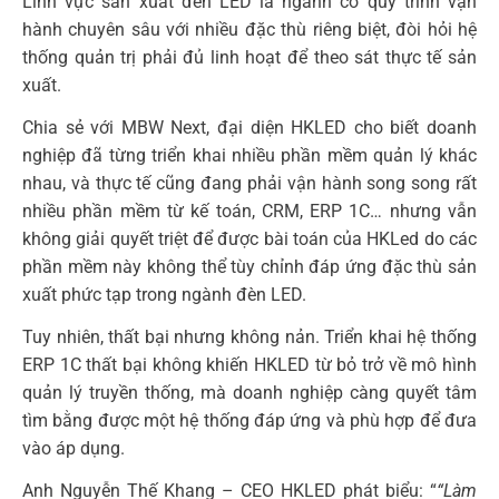
Lĩnh vực sản xuất đèn LED là ngành có quy trình vận
hành chuyên sâu với nhiều đặc thù riêng biệt, đòi hỏi hệ
thống quản trị phải đủ linh hoạt để theo sát thực tế sản
xuất.
Chia sẻ với MBW Next, đại diện HKLED cho biết doanh
nghiệp đã từng triển khai nhiều phần mềm quản lý khác
nhau, và thực tế cũng đang phải vận hành song song rất
nhiều phần mềm từ kế toán, CRM, ERP 1C… nhưng vẫn
không giải quyết triệt để được bài toán của HKLed do các
phần mềm này không thể tùy chỉnh đáp ứng đặc thù sản
xuất phức tạp trong ngành đèn LED.
Tuy nhiên, thất bại nhưng không nản. Triển khai hệ thống
ERP 1C thất bại không khiến HKLED từ bỏ trở về mô hình
quản lý truyền thống, mà doanh nghiệp càng quyết tâm
tìm bằng được một hệ thống đáp ứng và phù hợp để đưa
vào áp dụng.
Anh Nguyễn Thế Khang – CEO HKLED phát biểu: “
“Làm