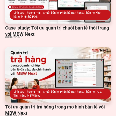
Lĩnh vực Thương mại - Chuỗi bán lẻ
,
Phân hệ Bán hàng
,
Phân hệ Kho
hàng
,
Phân hệ POS
Case-study: Tối ưu quản trị chuỗi bán lẻ thời trang
với MBW Next
30/07/2026
Lĩnh vực Thương mại - Chuỗi bán lẻ
,
Phân hệ Bán hàng
,
Phân hệ POS
,
Tính năng MBWNext
Tối ưu quản trị trả hàng trong mô hình bán lẻ với
MBW Next
28/07/2026