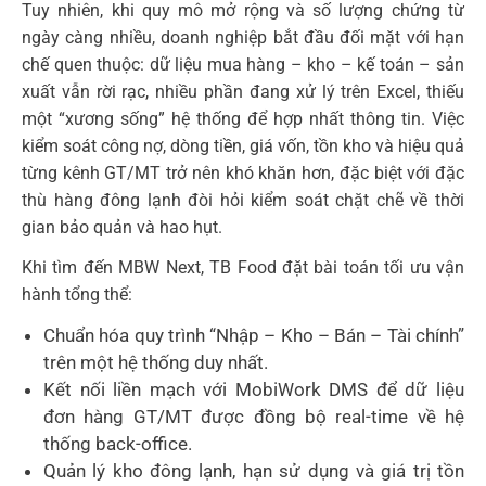
Tuy nhiên, khi quy mô mở rộng và số lượng chứng từ
ngày càng nhiều, doanh nghiệp bắt đầu đối mặt với hạn
chế quen thuộc: dữ liệu mua hàng – kho – kế toán – sản
xuất vẫn rời rạc, nhiều phần đang xử lý trên Excel, thiếu
một “xương sống” hệ thống để hợp nhất thông tin. Việc
kiểm soát công nợ, dòng tiền, giá vốn, tồn kho và hiệu quả
từng kênh GT/MT trở nên khó khăn hơn, đặc biệt với đặc
thù hàng đông lạnh đòi hỏi kiểm soát chặt chẽ về thời
gian bảo quản và hao hụt.
Khi tìm đến MBW Next, TB Food đặt bài toán tối ưu vận
hành tổng thể:
Chuẩn hóa quy trình “Nhập – Kho – Bán – Tài chính”
trên một hệ thống duy nhất.
Kết nối liền mạch với MobiWork DMS để dữ liệu
đơn hàng GT/MT được đồng bộ real-time về hệ
thống back-office.
Quản lý kho đông lạnh, hạn sử dụng và giá trị tồn