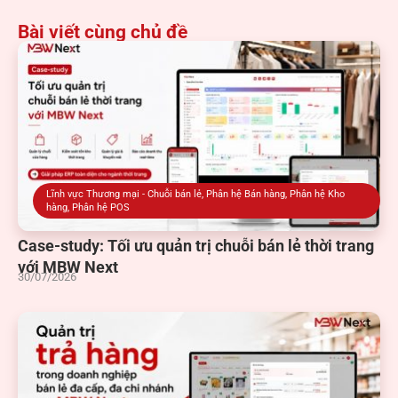
Bài viết cùng chủ đề
Lĩnh vực Thương mại - Chuỗi bán lẻ
,
Phân hệ Bán hàng
,
Phân hệ Kho
hàng
,
Phân hệ POS
Case-study: Tối ưu quản trị chuỗi bán lẻ thời trang
với MBW Next
30/07/2026