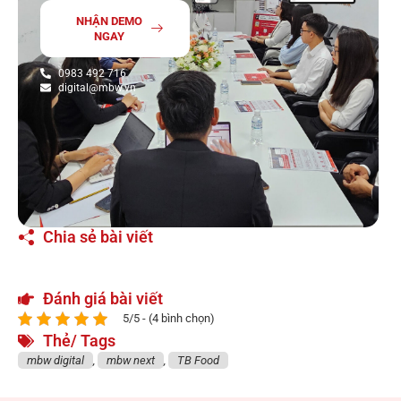
NHẬN DEMO
NGAY
0983 492 716
digital@mbw.vn
Chia sẻ bài viết
Đánh giá bài viết
5/5 - (4 bình chọn)
Thẻ/ Tags
mbw digital
,
mbw next
,
TB Food