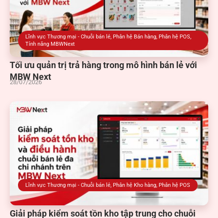
Lĩnh vực Thương mại - Chuỗi bán lẻ
,
Phân hệ Bán hàng
,
Phân hệ POS
,
Tính năng MBWNext
Tối ưu quản trị trả hàng trong mô hình bán lẻ với
MBW Next
28/07/2026
Lĩnh vực Thương mại - Chuỗi bán lẻ
,
Phân hệ Kho hàng
,
Phân hệ POS
Giải pháp kiểm soát tồn kho tập trung cho chuỗi