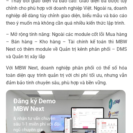
– Thay đổi giao diện và báo cáo: Giao diện đã được tùy
chỉnh cho phù hợp với doanh nghiệp Việt. Ngoài ra, doanh
nghiệp dễ dàng tùy chỉnh giao diện, biểu mẫu và báo cáo
theo ý muốn mà không cần quá nhiều kiến thức lập trình.
– Mở rộng tính năng: Ngoài các module cốt lõi Mua hàng
– Bán hàng – Kho hàng – Tài chính kế toán thì MBW
Next có thêm module về Quản trị kênh phân phối – DMS
và Quản trị xây lắp
Với MBW Next, doanh nghiệp phân phối có thể số hóa
toàn diện quy trình quản trị với chi phí tối ưu, nhưng vẫn
đảm bảo tính chuyên sâu, phù hợp và bền vững.
Đăng ký Demo
MBW Next
& nhận tư vấn chuyên
sâu 1-1 miễn phí với đội
ngũ chuyên gia