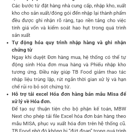
Các bước từ đặt hàng nhà cung cấp, nhập kho, xuất
kho cho sản xuất/đóng gói đến nhập lại thành phẩm
đều được ghi nhận rõ ràng, tạo nền tảng cho việc
tính giá vốn và kiểm soát hao hụt trong quá trình
sản xuất
Tự động hóa quy trình nhập hàng và ghi nhận
chứng từ
Ngay khi duyệt Đơn hàng mua, hệ thống có thể tự
động sinh Hóa đơn mua hàng và Phiếu nhập kho
tương ứng. Điều này giúp TB Food giảm thao tác
nhập liệu trùng lặp, rút ngắn thời gian xử lý và hạn
chế rủi ro bỏ sót chứng từ.
Hỗ trợ
tải excel Hóa đơn hàng bán mẫu Misa để
xử lý về Hóa đơn.
Để tạo sự thuận tiện cho bộ phận kế toán, MBW
Next cho phép tải file Excel hóa đơn bán hàng theo
mẫu MISA, phục vụ xuất hóa đơn trên hệ thống cũ.
TB Food nhờ đó không bị “đứt đoạn” trong quá trình