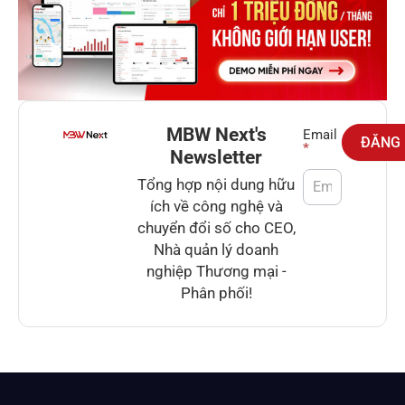
MBW Next's
Newsletter
Email
ĐĂNG
*
Newsletter
Tổng hợp nội dung hữu
ích về công nghệ và
chuyển đổi số cho CEO,
Nhà quản lý doanh
nghiệp Thương mại -
Phân phối!