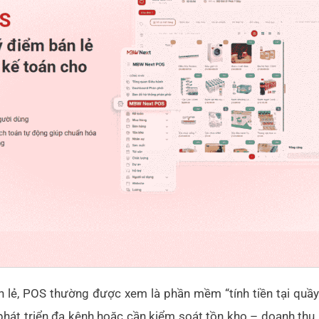
 lẻ, POS thường được xem là phần mềm “tính tiền tại quầy”
hát triển đa kênh hoặc cần kiểm soát tồn kho – doanh thu 