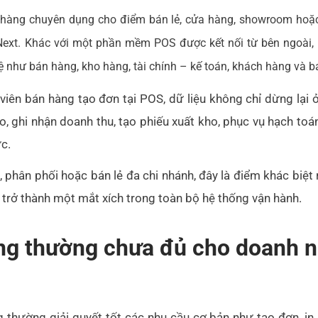
hàng chuyên dụng cho điểm bán lẻ, cửa hàng, showroom hoặc
 Next. Khác với một phần mềm POS được kết nối từ bên ngoà
ệ như bán hàng, kho hàng, tài chính – kế toán, khách hàng và bá
 viên bán hàng tạo đơn tại POS, dữ liệu không chỉ dừng lại 
o, ghi nhận doanh thu, tạo phiếu xuất kho, phục vụ hạch to
ực.
phân phối hoặc bán lẻ đa chi nhánh, đây là điểm khác biệt 
 trở thành một mắt xích trong toàn bộ hệ thống vận hành.
ng thường chưa đủ cho doanh 
ường giải quyết tốt các nhu cầu cơ bản như tạo đơn, in h