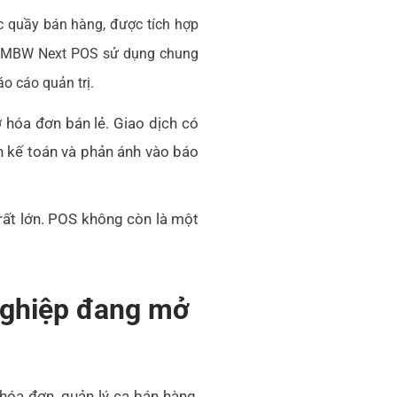
 quầy bán hàng, được tích hợp
i, MBW Next POS sử dụng chung
o cáo quản trị.
ở hóa đơn bán lẻ. Giao dịch có
án kế toán và phản ánh vào báo
rất lớn. POS không còn là một
nghiệp đang mở
óa đơn, quản lý ca bán hàng,