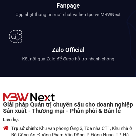
Fanpage
Cập nhật thông tin mới nhất và liên tục về MBWNext
Zalo Official
Kết nối qua Zalo để được hỗ trợ nhanh chóng
Giải pháp Quản trị chuyên sâu cho doanh nghiệp
Sản xuất - Thương mại - Phân phối & Bán lẻ
Liên hệ:
Trụ sở chính:
Khu văn phòng tầng 3, Tòa nhà CT1, Khu nhà ở
Bộ Công An, Đường Phạm Văn Đồng, P. Đông Ngạc, TP. Hà