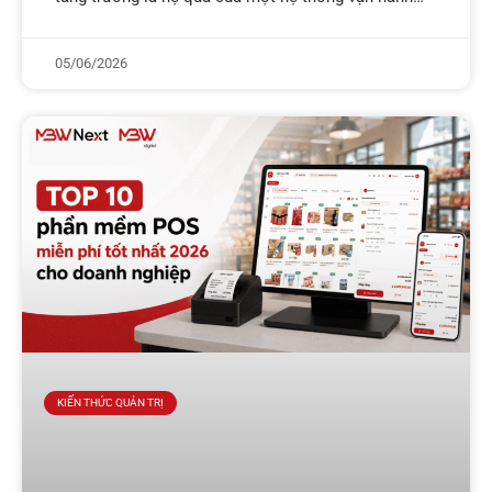
được kiểm soát chặt chẽ, không chỉ nằm ở
05/06/2026
KIẾN THỨC QUẢN TRỊ