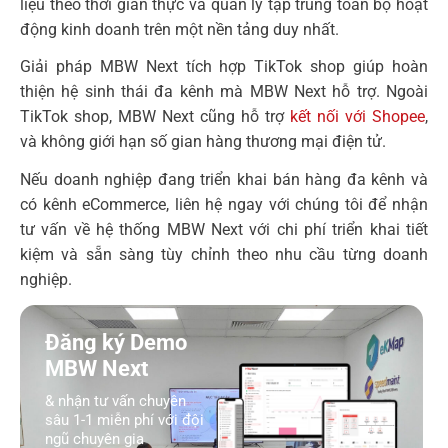
liệu theo thời gian thực và quản lý tập trung toàn bộ hoạt
động kinh doanh trên một nền tảng duy nhất.
Giải pháp MBW Next tích hợp TikTok shop giúp hoàn
thiện hệ sinh thái đa kênh mà MBW Next hỗ trợ. Ngoài
TikTok shop, MBW Next cũng hỗ trợ
kết nối với Shopee
,
và không giới hạn số gian hàng thương mại điện tử.
Nếu doanh nghiệp đang triển khai bán hàng đa kênh và
có kênh eCommerce, liên hệ ngay với chúng tôi để nhận
tư vấn về hệ thống MBW Next với chi phí triển khai tiết
kiệm và sẵn sàng tùy chỉnh theo nhu cầu từng doanh
nghiệp.
Đăng ký Demo
MBW Next
& nhận tư vấn chuyên
sâu 1-1 miễn phí với đội
ngũ chuyên gia