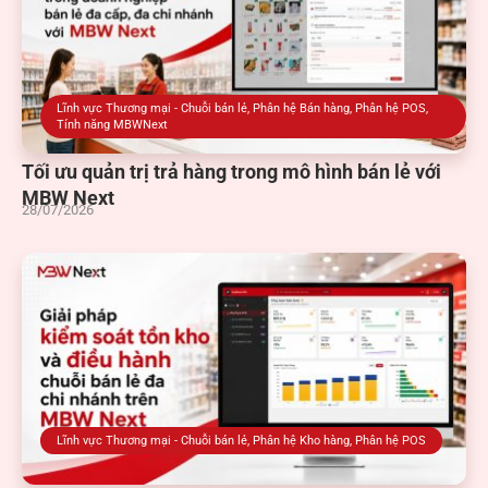
Lĩnh vực Thương mại - Chuỗi bán lẻ
,
Phân hệ Bán hàng
,
Phân hệ POS
,
Tính năng MBWNext
Tối ưu quản trị trả hàng trong mô hình bán lẻ với
MBW Next
28/07/2026
Lĩnh vực Thương mại - Chuỗi bán lẻ
,
Phân hệ Kho hàng
,
Phân hệ POS