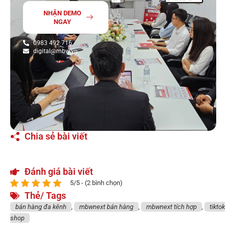
NHẬN DEMO
NGAY
0983 492 716
digital@mbw.vn
Chia sẻ bài viết
Đánh giá bài viết
5/5 - (2 bình chọn)
Thẻ/ Tags
bán hàng đa kênh
,
mbwnext bán hàng
,
mbwnext tích hợp
,
tiktok
shop