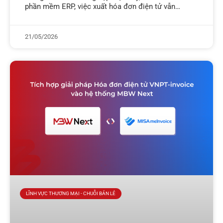
phần mềm ERP, việc xuất hóa đơn điện tử vẫn
thường diễn ra theo quy trình rời rạc: dữ liệu
21/05/2026
LĨNH VỰC THƯƠNG MẠI - CHUỖI BÁN LẺ