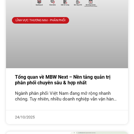
LĨNH VỰC THƯƠNG MẠI - PHÂN PHỐI
Tổng quan về MBW Next – Nền tảng quản trị
phân phối chuyên sâu & hợp nhất
Ngành phân phối Việt Nam đang mở rộng nhanh
chóng. Tuy nhiên, nhiều doanh nghiệp vẫn vận hành
bằng “bộ sưu tập công cụ rời rạc”. Ví dụ: kế toán
24/10/2025