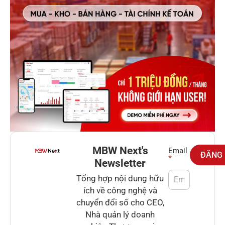
MBW Next's
Newsletter
Email
ĐĂNG
*
Newsletter
Tổng hợp nội dung hữu
ích về công nghệ và
chuyển đổi số cho CEO,
Nhà quản lý doanh