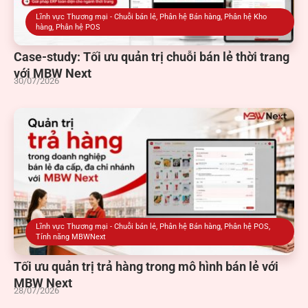
Lĩnh vực Thương mại - Chuỗi bán lẻ
,
Phân hệ Bán hàng
,
Phân hệ Kho
hàng
,
Phân hệ POS
Case-study: Tối ưu quản trị chuỗi bán lẻ thời trang
với MBW Next
30/07/2026
Lĩnh vực Thương mại - Chuỗi bán lẻ
,
Phân hệ Bán hàng
,
Phân hệ POS
,
Tính năng MBWNext
Tối ưu quản trị trả hàng trong mô hình bán lẻ với
MBW Next
28/07/2026