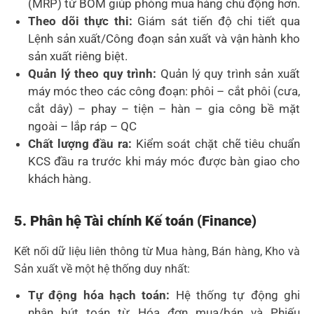
(MRP) từ BOM giúp phòng mua hàng chủ động hơn.
Theo dõi thực thi:
Giám sát tiến độ chi tiết qua
Lệnh sản xuất/Công đoạn sản xuất và vận hành kho
sản xuất riêng biệt.
Quản lý theo quy trình:
Quản lý quy trình sản xuất
máy móc theo các công đoạn: phôi – cắt phôi (cưa,
cắt dây) – phay – tiện – hàn – gia công bề mặt
ngoài – lắp ráp – QC
Chất lượng đầu ra:
Kiểm soát chặt chẽ tiêu chuẩn
KCS đầu ra trước khi máy móc được bàn giao cho
khách hàng.
5. Phân hệ Tài chính Kế toán (Finance)
Kết nối dữ liệu liên thông từ Mua hàng, Bán hàng, Kho và
Sản xuất về một hệ thống duy nhất:
Tự động hóa hạch toán:
Hệ thống tự động ghi
nhận bút toán từ Hóa đơn mua/bán và Phiếu