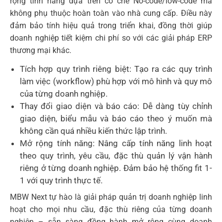
rộng tính năng dựa trên cơ chế No-code/low-code mà
không phụ thuộc hoàn toàn vào nhà cung cấp. Điều này
đảm bảo tính hiệu quả trong triển khai, đồng thời giúp
doanh nghiệp tiết kiệm chi phí so với các giải pháp ERP
thương mại khác.
Tích hợp quy trình riêng biệt: Tạo ra các quy trình
làm việc (workflow) phù hợp với mô hình và quy mô
của từng doanh nghiệp.
Thay đổi giao diện và báo cáo: Dễ dàng tùy chỉnh
giao diện, biểu mẫu và báo cáo theo ý muốn mà
không cần quá nhiều kiến thức lập trình.
Mở rộng tính năng: Nâng cấp tính năng linh hoạt
theo quy trình, yêu cầu, đặc thù quản lý vận hành
riêng ở từng doanh nghiệp. Đảm bảo hệ thống fit 1-
1 với quy trình thực tế.
MBW Next tự hào là giải pháp quản trị doanh nghiệp linh
hoạt cho mọi nhu cầu, đặc thù riêng của từng doanh
nghiệp – sẵn sàng đồng hành mở rộng cùng doanh