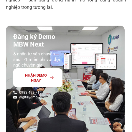
nghiệp trong tương lai.
Đăng ký Demo
MBW Next
& nhận tư vấn chuyên
sâu 1-1 miễn phí với đội
ngũ chuyên gia
NHẬN DEMO
NGAY
0983 492 716
digital@mbw.vn