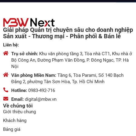
Giải pháp Quản trị chuyên sâu cho doanh nghiệp
Sản xuất - Thương mại - Phân phối & Bán lẻ
Liên hệ:
Trụ sở chính:
Khu văn phòng tầng 3, Tòa nhà CT1, Khu nhà ở
Bộ Công An, Đường Phạm Văn Đồng, P. Đông Ngạc, TP. Hà
Nội
Văn phòng Miền Nam:
Tầng 6, Tòa Parami, Số 140 Bạch
Đằng 2, phường Tân Sơn Hòa, Tp. Hồ Chí Minh
Hotline:
0983-492-716
Email:
digital@mbw.vn
Về chúng tôi
Giới thiệu chung
Khách hàng
Bảng giá