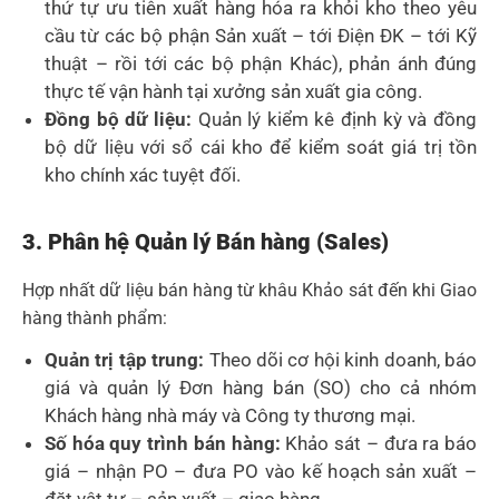
thứ tự ưu tiên xuất hàng hóa ra khỏi kho theo yêu
cầu từ các bộ phận Sản xuất – tới Điện ĐK – tới Kỹ
thuật – rồi tới các bộ phận Khác), phản ánh đúng
thực tế vận hành tại xưởng sản xuất gia công.
Đồng bộ dữ liệu:
Quản lý kiểm kê định kỳ và đồng
bộ dữ liệu với sổ cái kho để kiểm soát giá trị tồn
kho chính xác tuyệt đối.
3. Phân hệ Quản lý Bán hàng (Sales)
Hợp nhất dữ liệu bán hàng từ khâu Khảo sát đến khi Giao
hàng thành phẩm:
Quản trị tập trung:
Theo dõi cơ hội kinh doanh, báo
giá và quản lý Đơn hàng bán (SO) cho cả nhóm
Khách hàng nhà máy và Công ty thương mại.
Số hóa quy trình bán hàng:
Khảo sát – đưa ra báo
giá – nhận PO – đưa PO vào kế hoạch sản xuất –
đặt vật tư – sản xuất – giao hàng