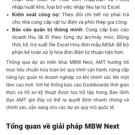
nhập/xuất kho, loại bỏ việc nhập liệu lại từ Excel.
Kiểm soát công nợ:
Theo dõi chi tiết nợ phải trả
cho nhà cung cấp vật tư điện và phôi thép gia công.
Báo cáo quản trị thông minh:
Cung cấp báo cáo
doanh thu, lãi lỗ theo từng dự án/máy móc. Đồng
thời, hỗ trợ xuất file Excel Hóa đơn mẫu MISA để bộ
phận kế toán xử lý hóa đơn điện tử thuận tiện hơn.
Thông qua dự án triển khai MBW Next, AMT hướng tới
mục tiêu chuẩn hóa toàn bộ quy trình vận hành, nâng cấp
năng lực quản trị doanh nghiệp cơ khí chính xác lên một
tầm cao mới. Với hệ thống báo cáo Dashboards thời gian
thực và hồ sơ kỹ thuật được lưu trữ tập trung, Ban lãnh
đạo AMT giờ đây có thể ra quyết định nhanh chóng và
chính xác, sẵn sàng cho các dự án quy mô quốc tế.
Tổng quan về giải pháp MBW Next