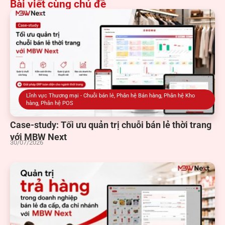
Bài viết cùng chủ đề
Lĩnh vực Thương mại - Chuỗi bán lẻ
,
Phân hệ Bán hàng
,
Phân hệ Kho
hàng
,
Phân hệ POS
Case-study: Tối ưu quản trị chuỗi bán lẻ thời trang
với MBW Next
30/07/2026