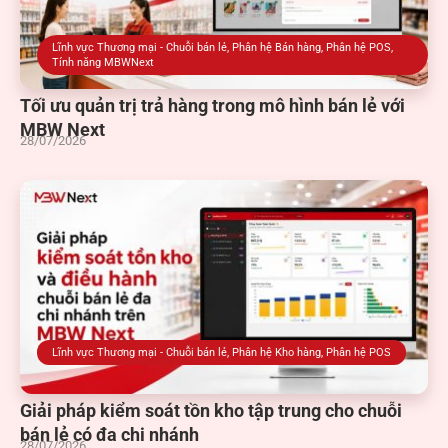
Lĩnh vực Thương mại - Chuỗi bán lẻ
,
Phân hệ Bán hàng
,
Phân hệ POS
,
Tính năng MBWNext
Tối ưu quản trị trả hàng trong mô hình bán lẻ với
MBW Next
28/07/2026
Lĩnh vực Thương mại - Chuỗi bán lẻ
,
Phân hệ Kho hàng
,
Phân hệ POS
Giải pháp kiểm soát tồn kho tập trung cho chuỗi
bán lẻ có đa chi nhánh
28/07/2026