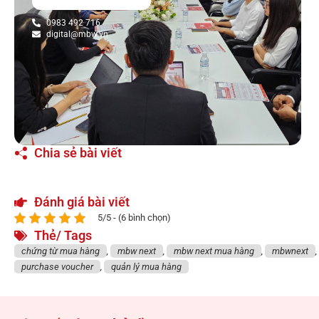
0983 492 716
digital@mbw.vn
Chia sẻ bài viết
Đánh giá bài viết
5/5 - (6 bình chọn)
Thẻ/ Tags
chứng từ mua hàng
,
mbw next
,
mbw next mua hàng
,
mbwnext
,
purchase voucher
,
quản lý mua hàng