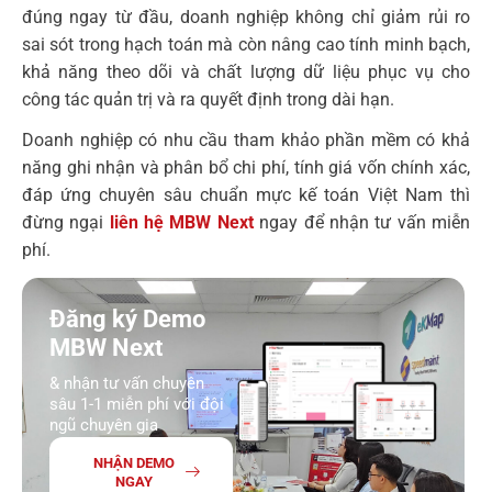
đúng ngay từ đầu, doanh nghiệp không chỉ giảm rủi ro
sai sót trong hạch toán mà còn nâng cao tính minh bạch,
khả năng theo dõi và chất lượng dữ liệu phục vụ cho
công tác quản trị và ra quyết định trong dài hạn.
Doanh nghiệp có nhu cầu tham khảo phần mềm có khả
năng ghi nhận và phân bổ chi phí, tính giá vốn chính xác,
đáp ứng chuyên sâu chuẩn mực kế toán Việt Nam thì
đừng ngại
liên hệ MBW Next
ngay để nhận tư vấn miễn
phí.
Đăng ký Demo
MBW Next
& nhận tư vấn chuyên
sâu 1-1 miễn phí với đội
ngũ chuyên gia
NHẬN DEMO
NGAY