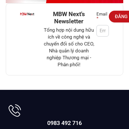
MBW Next's
Newsletter
Email
ĐĂNG
*
Newsletter
Tổng hợp nội dung hữu
ích về công nghệ và
chuyển đổi số cho CEO,
Nhà quản lý doanh
nghiệp Thương mại -
Phân phối!
0983 492 716