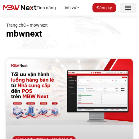
Tính năng
Lĩnh vực
Đăng ký
Trang chủ
»
mbwnext
mbwnext