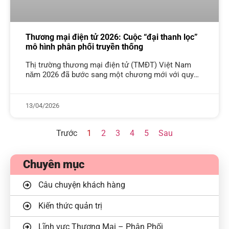
Thương mại điện tử 2026: Cuộc “đại thanh lọc”
mô hình phân phối truyền thống
Thị trường thương mại điện tử (TMĐT) Việt Nam
năm 2026 đã bước sang một chương mới với quy
mô giao dịch chạm ngưỡng tỷ đô mỗi tháng. Tuy
nhiên,
13/04/2026
Trước
1
2
3
4
5
Sau
Chuyên mục
Câu chuyện khách hàng
Kiến thức quản trị
Lĩnh vực Thương Mại – Phân Phối