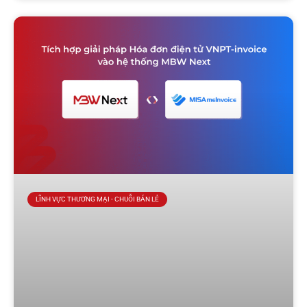
LĨNH VỰC THƯƠNG MẠI - CHUỖI BÁN LẺ