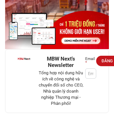
MBW Next's
Newsletter
Email
ĐĂNG
*
Newsletter
Tổng hợp nội dung hữu
ích về công nghệ và
chuyển đổi số cho CEO,
Nhà quản lý doanh
nghiệp Thương mại -
Phân phối!