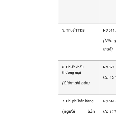
5. Thuế TTĐB
Nợ 511 
(Nếu g
thuế)
6. Chiết khấu
Nợ
521
thương mại
Có 13
(Giảm giá bán)
7. Chi phí bán hàng
Nợ
641
(người bán
Có 11