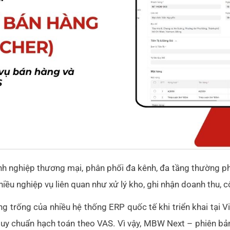
nh nghiệp thương mại, phân phối đa kênh, đa tầng thường p
hiều nghiệp vụ liên quan như xử lý kho, ghi nhận doanh thu, 
g trống của nhiều hệ thống ERP quốc tế khi triển khai tại 
quy chuẩn hạch toán theo VAS. Vì vậy, MBW Next – phiên b