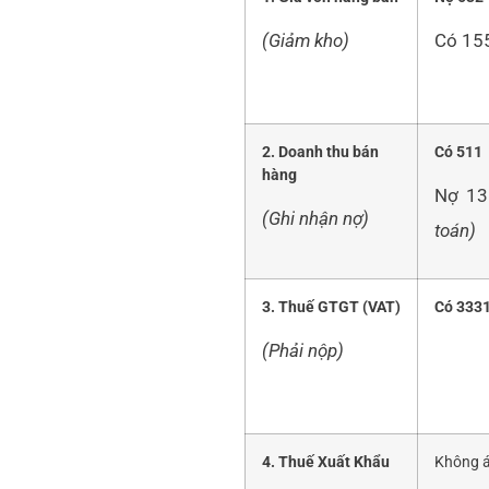
(Giảm kho)
Có 15
2. Doanh thu bán
Có
511
hàng
Nợ 1
(Ghi nhận nợ)
toán)
3. Thuế GTGT (VAT)
Có
333
(Phải nộp)
4. Thuế Xuất Khẩu
Không 