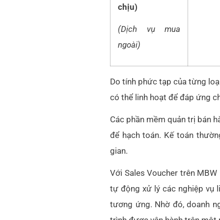
chịu)
(Dịch vụ mua
ngoài)
Do tính phức tạp của từng loạ
có thể linh hoạt để đáp ứng c
Các phần mềm quản trị bán hà
để hạch toán. Kế toán thường
gian.
Với Sales Voucher trên MBW N
tự động xử lý các nghiệp vụ l
tương ứng. Nhờ đó, doanh ng
trình được vận hành trên một 