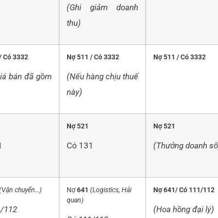
(Ghi giảm doanh
thu)
/ Có
3332
Nợ 511 / Có
3332
Nợ 511 / Có 3332
iá bán đã gồm
(Nếu hàng chịu thuế
này)
Nợ
521
Nợ 521
1
Có 131
(Thưởng doanh số
(Vận chuyển…)
Nợ
641
(Logistics, Hải
Nợ 641/ Có 111/112
quan)
1/112
(Hoa hồng đại lý)