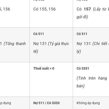
5, 156
Có 155, 156
Có
157
(Lấy từ 
gửi đi)
Có
511
Có 511
31
(Tổng thanh
Nợ 131
(Tỷ giá thực
Nợ 131
(Chi tiết
tế)
lý)
1
Thuế suất = 0
Có 3331
(Tính trên hàng
bán)
áp dụng
Nợ 511 / Có
3333
Không áp dụng