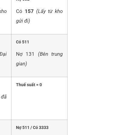
kho
Có
157
(Lấy từ kho
gửi đi)
Có 511
 Đại
Nợ 131
(Bên trung
gian)
Thuế suất = 0
 đã
Nợ 511 / Có 3333