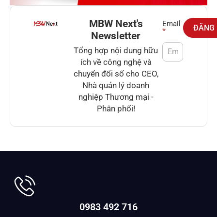
MBW Next's
Newsletter
Email
ĐĂNG
*
Newsletter
Tổng hợp nội dung hữu
ích về công nghệ và
chuyển đổi số cho CEO,
Nhà quản lý doanh
nghiệp Thương mại -
Phân phối!
0983 492 716