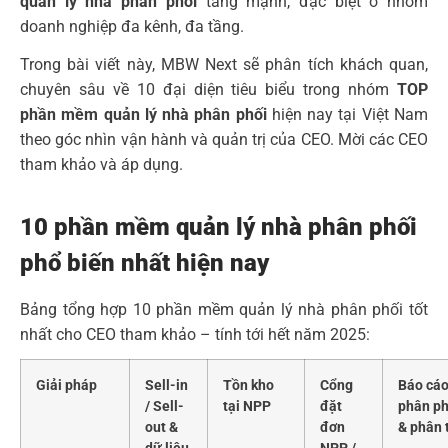
quản lý nhà phân phối
tăng mạnh, đặc biệt ở nhóm
doanh nghiệp đa kênh, đa tầng.
Trong bài viết này, MBW Next sẽ phân tích khách quan,
chuyên sâu về 10 đại diện tiêu biểu trong nhóm
TOP
phần mềm quản lý nhà phân phối
hiện nay tại Việt Nam
theo góc nhìn vận hành và quản trị của CEO. Mời các CEO
tham khảo và áp dụng.
10 phần mềm quản lý nhà phân phối
phổ biến nhất hiện nay
Bảng tổng hợp 10 phần mềm quản lý nhà phân phối tốt
nhất cho CEO tham khảo – tính tới hết năm 2025:
Giải pháp
Sell-in
Tồn kho
Cổng
Báo cá
/ Sell-
tại NPP
đặt
phân ph
out &
đơn
& phân 