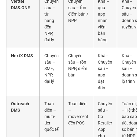
Viettel
Chuyên
Chuyên
Khá –
Khá–
DMS.ONE
sâu –
sâu – tồn
qua
Chuyên
từ
điểm bán /
app
sâu –
hãng
NPP
nhân
doanh s
đến
viên
tuyến, vị
NPP,
bán
đại lý
hàng
NextX DMS
Chuyên
Chuyên
Khá–
Khá–
sâu –
sâu – tồn
Chuyên
Chuyên
SME,
NPP, điểm
sâu –
sâu –
NPP,
bán
app
doanh s
đại lý
đặt
lộ trình
đơn
Outreach
Toàn
Toàn diện
Chuyên
Toàn di
DMS
diện –
–
sâu –
– Hệ th
multi-
movement
Có
báo cáo
tier
đến POS
Retailer
tiết do
quốc tế
App
số bán 
cho
từ NPP 