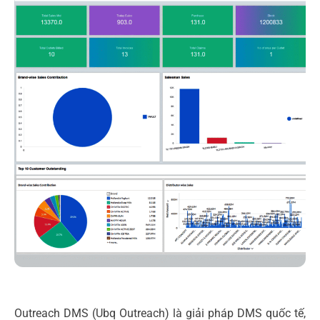
Outreach DMS (Ubq Outreach) là giải pháp DMS quốc tế,