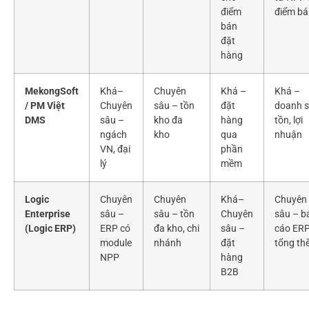
điểm
điểm b
bán
đặt
hàng
MekongSoft
Khá–
Chuyên
Khá –
Khá –
/ PM Việt
Chuyên
sâu – tồn
đặt
doanh s
DMS
sâu –
kho đa
hàng
tồn, lợi
ngách
kho
qua
nhuận
VN, đại
phần
lý
mềm
Logic
Chuyên
Chuyên
Khá–
Chuyên
Enterprise
sâu –
sâu – tồn
Chuyên
sâu – b
(Logic ERP)
ERP có
đa kho, chi
sâu –
cáo ER
module
nhánh
đặt
tổng th
NPP
hàng
B2B