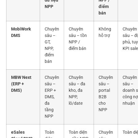
dữ liệu
NPP /
NPP
điểm
bán
MobiWork
Chuyên
Chuyên
Không
Chuyên
DMS
sâu –
sâu – tồn
hỗ trợ
sâu – đ
GT,
NPP /
phủ, tuy
NPP,
điểm bán
KPI sal
điểm
bán
MBW Next
Chuyên
Chuyên
Chuyên
Chuyên
(ERP +
sâu –
sâu – đa
sâu –
sâu –
DMS)
ERP +
kho, đa
portal
doanh s
DMS,
NPP,
B2B
công nợ,
đa
lô/date
cho
nhuận
tầng
NPP
NPP
eSales
Toàn
Toàn diện
Chuyên
Toàn di