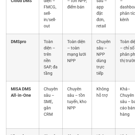
Cloud DMS
diện –
– tồn NPP,
sâu –
–
FMCG,
điểm bán
app
dashboa
sell-
đặt
phân tí
in/sell-
đơn,
kênh
out
retail
DMSpro
Toàn
Toàn diện
Chuyên
Toàn di
diện –
– toàn
sâu –
– chỉ số
trên
mạng lưới
NPP
phân ph
nền
NPP
dùng
thị trườ
SAP, đa
trực
tầng
tiếp
MISA DMS
Chuyên
Chuyên
Không
Khá–
All-in-One
sâu –
sâu – tồn
hỗ trợ
Chuyên
SME,
tuyến, kho
sâu – b
gắn
NPP
cáo bán
CRM
hàng