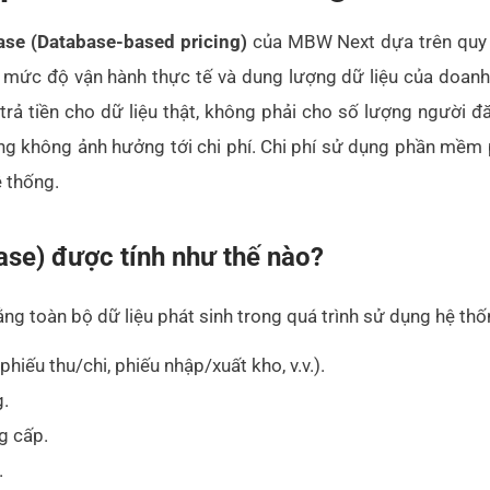
ase (Database-based pricing)
của MBW Next dựa trên quy 
eo mức độ vận hành thực tế và dung lượng dữ liệu của doan
rả tiền cho dữ liệu thật, không phải cho số lượng người 
g không ảnh hưởng tới chi phí. Chi phí sử dụng phần mềm 
ệ thống.
ase) được tính như thế nào?
ằng toàn bộ dữ liệu phát sinh trong quá trình sử dụng hệ th
hiếu thu/chi, phiếu nhập/xuất kho, v.v.).
g.
g cấp.
.