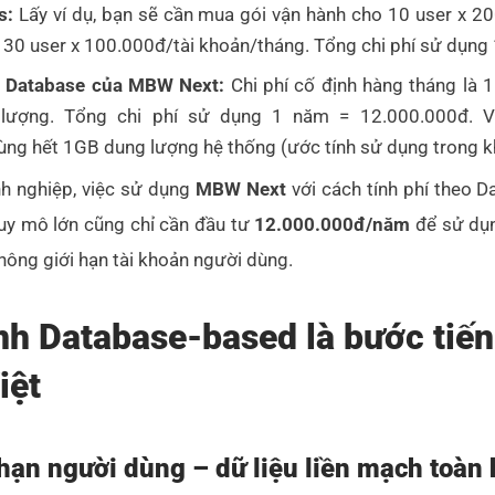
rs:
Lấy ví dụ, bạn sẽ cần mua gói vận hành cho 10 user x 2
à 30 user x 100.000đ/tài khoản/tháng. Tổng chi phí sử dụn
eo Database của MBW Next:
Chi phí cố định hàng tháng là 
lượng. Tổng chi phí sử dụng 1 năm = 12.000.000đ. V
ùng hết 1GB dung lượng hệ thống (ước tính sử dụng trong 
h nghiệp, việc sử dụng
MBW Next
với cách tính phí theo Da
uy mô lớn cũng chỉ cần đầu tư
12.000.000đ/năm
để sử dụn
hông giới hạn tài khoản người dùng.
nh Database-based là bước tiến
iệt
 hạn người dùng – dữ liệu liền mạch toàn