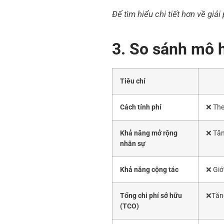
Để tìm hiểu chi tiết hơn về gi
3. So sánh mô 
Tiêu chí
Cách tính phí
❌
The
Khả năng mở rộng
❌
Tăn
nhân sự
Khả năng cộng tác
❌
Giới
Tổng chi phí sở hữu
❌
Tăn
(TCO)