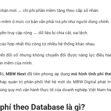
phận mới → chi phí phần mềm tăng theo cấp số nhân.
n mềm ở mức cơ bản vẫn phải trả phí như người dùng chính.
n truy cập rộng → dữ liệu bị chia cắt, sai lệch.
cáo hợp nhất thủ công từ nhiều hệ thống khác nhau.
ển đổi số nhưng không chuyển đổi được năng lực điều hành.
hần mềm của mình.
 đó,
MBW Next
đã tiên phong áp dụng
mô hình tính phí th
pháp quản trị phân phối thế hệ mới do MBW Digital phát t
 đúng quy mô vận hành thực tế của doanh nghiệp Việt Nam hi
 phí theo Database là gì?