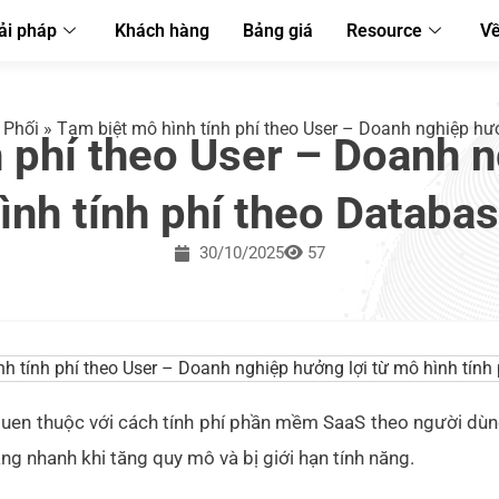
ải pháp
Khách hàng
Bảng giá
Resource
Về
 Phối
»
Tạm biệt mô hình tính phí theo User – Doanh nghiệp hưở
 phí theo User – Doanh 
ình tính phí theo Databa
30/10/2025
57
en thuộc với cách tính phí phần mềm SaaS theo người dùng
tăng nhanh khi tăng quy mô và bị giới hạn tính năng.