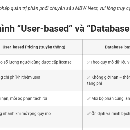
ải pháp quản trị phân phối chuyên sâu MBW Next, vui lòng truy 
hình “User-based” và “Databas
User-based Pricing (truyền thống)
Database-bas
o số lượng người dùng được cấp license
✅
Theo quy mô dữ liệu v
g chi phí khi thêm user
✅
Không giới hạn – thê
tăng phí
 hạn, mỗi bộ phận tách rời
✅
Mọi bộ phận cùng làm
g nhanh khi mở rộng quy mô
✅
Ổn định và minh bạch 