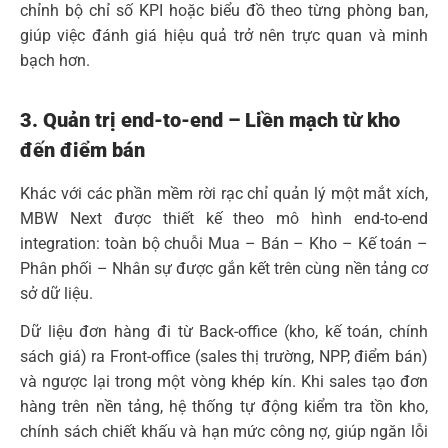
chỉnh bộ chỉ số KPI hoặc biểu đồ theo từng phòng ban,
giúp việc đánh giá hiệu quả trở nên trực quan và minh
bạch hơn.
3. Quản trị end-to-end – Liền mạch từ kho
đến điểm bán
Khác với các phần mềm rời rạc chỉ quản lý một mắt xích,
MBW Next được thiết kế theo mô hình end-to-end
integration: toàn bộ chuỗi Mua – Bán – Kho – Kế toán –
Phân phối – Nhân sự được gắn kết trên cùng nền tảng cơ
sở dữ liệu.
Dữ liệu đơn hàng đi từ Back-office (kho, kế toán, chính
sách giá) ra Front-office (sales thị trường, NPP, điểm bán)
và ngược lại trong một vòng khép kín. Khi sales tạo đơn
hàng trên nền tảng, hệ thống tự động kiểm tra tồn kho,
chính sách chiết khấu và hạn mức công nợ, giúp ngăn lỗi