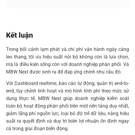
end, tùy chỉnh linh hoạt và mô hình tính phí theo mức sử
dụng thực tế, MBW Next giúp doanh nghiệp kiểm soát
toàn bộ hoạt động phân phối trên một nền tảng duy nhất,
giảm lãng phí nguồn lực, loại bỏ độ trễ dữ liệu, nâng hiệu
suất ra quyết định và duy trì biên lợi nhuận ổn định ngay
cả trong giai đoạn biến động.
MBW Next không chỉ là phần mềm, mà là hệ thống vận
hành thông minh, giúp doanh nghiệp
tối ưu chi phí quản
trị phân phối
, vận hành tinh gọn, ra quyết định nhanh,
tăng trưởng bền vững.
Trải nghiệm MBW Next ngay hôm nay để nhìn thấy bức
tranh vận hành của doanh nghiệp mình rõ ràng hơn từng
phút và bắt đầu hành trình
tối ưu chi phí
thực sự hiệu
quả.
Đăng ký Demo