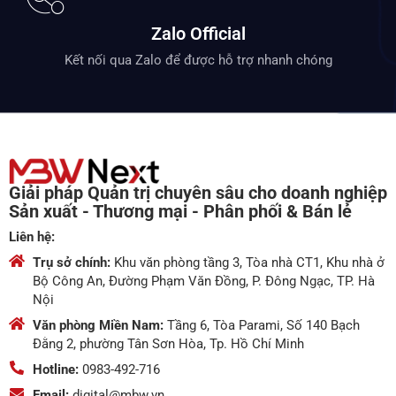
Trụ sở chính:
Khu văn phòng tầng 3, Tòa nhà CT1, Khu nhà ở
Bộ Công An, Đường Phạm Văn Đồng, P. Đông Ngạc, TP. Hà
Nội
Văn phòng Miền Nam:
Tầng 6, Tòa Parami, Số 140 Bạch
Đằng 2, phường Tân Sơn Hòa, Tp. Hồ Chí Minh
Hotline:
0983-492-716
Email:
digital@mbw.vn
Về chúng tôi
Giới thiệu chung
Khách hàng
Bảng giá
Liên hệ
Tính năng
Mua hàng
Kho hàng
Bán hàng
Tài chính kế toán
Phân phối (DMS)