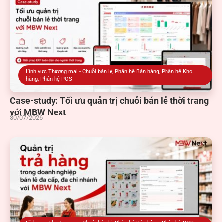
Lĩnh vực Thương mại - Chuỗi bán lẻ
,
Phân hệ Bán hàng
,
Phân hệ POS
,
Tính năng MBWNext
Tối ưu quản trị trả hàng trong mô hình bán lẻ với
MBW Next
28/07/2026