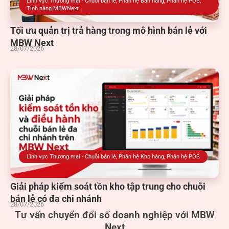
Lĩnh vực Thương mại - Chuỗi bán lẻ
,
Phân hệ Kho hàng
,
Phân hệ POS
Giải pháp kiểm soát tồn kho tập trung cho chuỗi
bán lẻ có đa chi nhánh
28/07/2026
Tư vấn chuyển đổi số doanh nghiệp với MBW
Next
Liên hệ với chúng tôi
0983 492 716
Hotline tư vấn nhanh & hỗ trợ