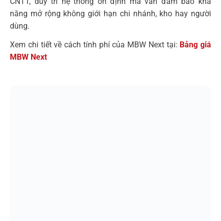
CNTT, duy trì hệ thống ổn định mà vẫn đảm bảo khả
năng mở rộng không giới hạn chi nhánh, kho hay người
dùng.
Xem chi tiết về cách tính phí của MBW Next tại:
Bảng giá
MBW Next
Kết luận
Trong bối cảnh lạm phát và chi phí vận hành ngày càng
leo thang, tối ưu hiệu suất nội bộ không còn là lựa chọn,
mà là điều kiện sống còn với doanh nghiệp phân phối. Và
MBW Next được sinh ra để đáp ứng chính nhu cầu đó.
Với Dashboard realtime, báo cáo tự động, quản trị end-to-