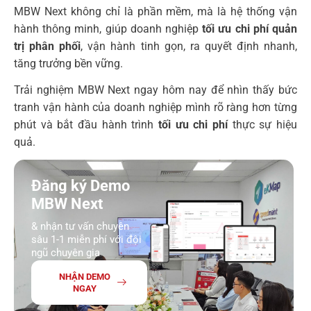
MBW Next
& nhận tư vấn chuyên
sâu 1-1 miễn phí với đội
ngũ chuyên gia
NHẬN DEMO
NGAY
0983 492 716
digital@mbw.vn
Chia sẻ bài viết
Đánh giá bài viết
5/5 - (4 bình chọn)