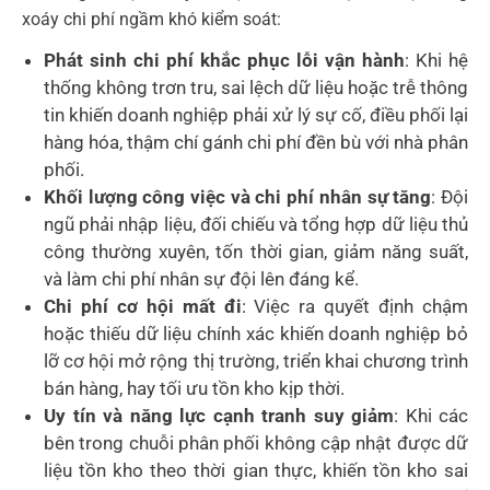
xoáy chi phí ngầm khó kiểm soát:
Phát sinh chi phí khắc phục lỗi vận hành
: Khi hệ
thống không trơn tru, sai lệch dữ liệu hoặc trễ thông
tin khiến doanh nghiệp phải xử lý sự cố, điều phối lại
hàng hóa, thậm chí gánh chi phí đền bù với nhà phân
phối.
Khối lượng công việc và chi phí nhân sự tăng
: Đội
ngũ phải nhập liệu, đối chiếu và tổng hợp dữ liệu thủ
công thường xuyên, tốn thời gian, giảm năng suất,
và làm chi phí nhân sự đội lên đáng kể.
Chi phí cơ hội mất đi
: Việc ra quyết định chậm
hoặc thiếu dữ liệu chính xác khiến doanh nghiệp bỏ
lỡ cơ hội mở rộng thị trường, triển khai chương trình
bán hàng, hay tối ưu tồn kho kịp thời.
Uy tín và năng lực cạnh tranh suy giảm
: Khi các
bên trong chuỗi phân phối không cập nhật được dữ
liệu tồn kho theo thời gian thực, khiến tồn kho sai