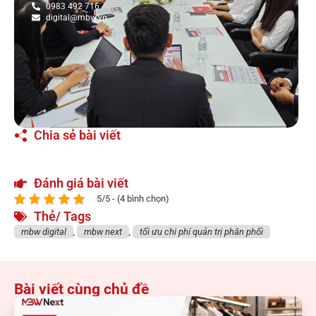
Thẻ/ Tags
mbw digital
,
mbw next
,
tối ưu chi phí quản trị phân phối
Bài viết cùng chủ đề
Lĩnh vực Thương mại - Chuỗi bán lẻ
,
Phân hệ Bán hàng
,
Phân hệ Kho
hàng
,
Phân hệ POS
Case-study: Tối ưu quản trị chuỗi bán lẻ thời trang
với MBW Next
30/07/2026