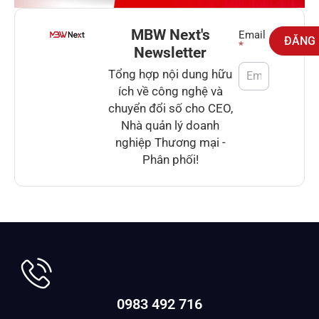
MBW Next's
Newsletter
Email
ĐĂNG
*
Newsletter
Tổng hợp nội dung hữu
ích về công nghệ và
chuyển đổi số cho CEO,
Nhà quản lý doanh
nghiệp Thương mại -
Phân phối!
0983 492 716