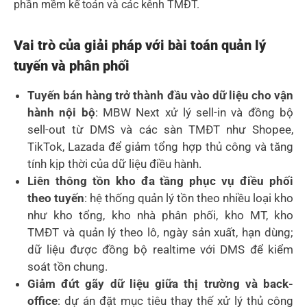
phần mềm kế toán và các kênh TMĐT.
Vai trò của giải pháp với bài toán quản lý
tuyến và phân phối
Tuyến bán hàng trở thành đầu vào dữ liệu cho vận
hành nội bộ
: MBW Next xử lý sell-in và đồng bộ
sell-out từ DMS và các sàn TMĐT như Shopee,
TikTok, Lazada để giảm tổng hợp thủ công và tăng
tính kịp thời của dữ liệu điều hành.
Liên thông tồn kho đa tầng phục vụ điều phối
theo tuyến
: hệ thống quản lý tồn theo nhiều loại kho
như kho tổng, kho nhà phân phối, kho MT, kho
TMĐT và quản lý theo lô, ngày sản xuất, hạn dùng;
dữ liệu được đồng bộ realtime với DMS để kiểm
soát tồn chung.
Giảm đứt gãy dữ liệu giữa thị trường và back-
office
: dự án đặt mục tiêu thay thế xử lý thủ công