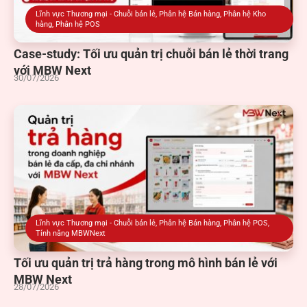
Lĩnh vực Thương mại - Chuỗi bán lẻ
,
Phân hệ Bán hàng
,
Phân hệ Kho
hàng
,
Phân hệ POS
Case-study: Tối ưu quản trị chuỗi bán lẻ thời trang
với MBW Next
30/07/2026
Lĩnh vực Thương mại - Chuỗi bán lẻ
,
Phân hệ Bán hàng
,
Phân hệ POS
,
Tính năng MBWNext
Tối ưu quản trị trả hàng trong mô hình bán lẻ với
MBW Next
28/07/2026