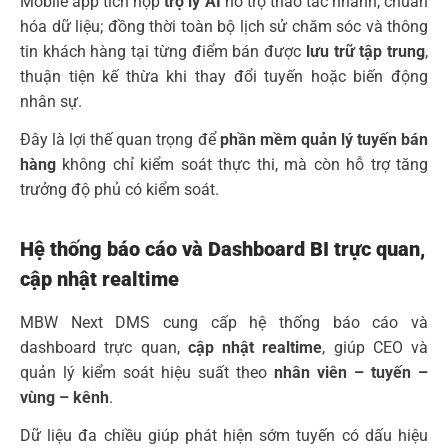
Mobile app tích hợp
trợ lý AI
hỗ trợ thao tác nhanh, chuẩn
hóa dữ liệu; đồng thời toàn bộ lịch sử chăm sóc và thông
tin khách hàng tại từng điểm bán được
lưu trữ tập trung
,
thuận tiện kế thừa khi thay đổi tuyến hoặc biến động
nhân sự.
Đây là lợi thế quan trọng để
phần mềm quản lý tuyến bán
hàng
không chỉ kiểm soát thực thi, mà còn hỗ trợ tăng
trưởng độ phủ có kiểm soát.
Hệ thống báo cáo và Dashboard BI trực quan,
cập nhật realtime
MBW Next DMS cung cấp hệ thống báo cáo và
dashboard trực quan,
cập nhật realtime
, giúp CEO và
quản lý kiểm soát hiệu suất theo
nhân viên – tuyến –
vùng – kênh
.
Dữ liệu đa chiều giúp phát hiện sớm tuyến có dấu hiệu