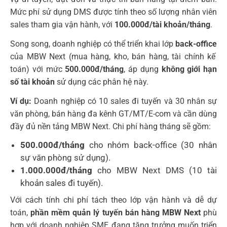
Mức phí sử dụng DMS được tính theo số lượng nhân viên
sales tham gia vận hành, với
100.000đ/tài khoản/tháng
.
Song song, doanh nghiệp có thể triển khai lớp
back-office
của MBW Next (mua hàng, kho, bán hàng, tài chính kế
toán) với mức
500.000đ/tháng
, áp dụng
không giới hạn
số tài khoản
sử dụng các phân hệ này.
Ví dụ:
Doanh nghiệp có 10 sales đi tuyến và 30 nhân sự
văn phòng, bán hàng đa kênh GT/MT/E-com và cần dùng
đầy đủ nền tảng MBW Next. Chi phí hàng tháng sẽ gồm:
500.000đ/tháng
cho nhóm back-office (30 nhân
sự văn phòng sử dụng).
1.000.000đ/tháng
cho MBW Next DMS (10 tài
khoản sales đi tuyến).
Với cách tính chi phí tách theo lớp vận hành và dễ dự
toán,
phần mềm quản lý tuyến bán hàng MBW Next
phù
hợp với doanh nghiệp SME đang tăng trưởng muốn triển