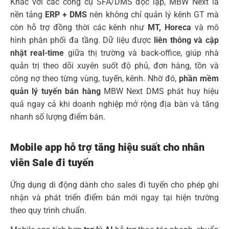
Khác với các công cụ SFA/DMS độc lập, MBW Next là
nền tảng
ERP + DMS
nên không chỉ quản lý kênh GT mà
còn hỗ trợ đồng thời các kênh như
MT, Horeca
và mô
hình phân phối đa tầng. Dữ liệu được
liên thông và cập
nhật real-time
giữa thị trường và back-office, giúp nhà
quản trị theo dõi xuyên suốt độ phủ, đơn hàng, tồn và
công nợ theo từng vùng, tuyến, kênh. Nhờ đó,
phần mềm
quản lý tuyến bán hàng
MBW Next DMS phát huy hiệu
quả ngay cả khi doanh nghiệp mở rộng địa bàn và tăng
nhanh số lượng điểm bán.
Mobile app hỗ trợ tăng hiệu suất cho nhân
viên Sale đi tuyến
Ứng dụng di động dành cho sales đi tuyến cho phép ghi
nhận và phát triển điểm bán mới ngay tại hiện trường
theo quy trình chuẩn.