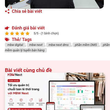
Chia sẻ bài viết
Đánh giá bài viết
5/5 - (1 bình chọn)
Thẻ/ Tags
mbw digital
,
mbw next
,
mbw next dms
,
phần mềm DMS
,
phần
mềm quản lý tuyến bán hàng
Bài viết cùng chủ đề