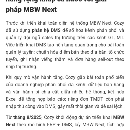
pháp MBW Next
Trước khi triển khai toàn diện hệ thống MBW Next, Cozy
đã sử dụng
phân hệ DMS
để số hóa kênh phân phối và
quản lý đội ngũ sales thị trường trên các kênh GT, MT.
Việc triển khai DMS tạo nền tảng quan trọng cho bài toán
quản lý tuyến: chuẩn hóa điểm bán theo địa bàn, tổ chức
tuyến, ghi nhận viếng thăm và đơn hàng sell-out theo
nhịp thị trường.
Khi quy mô vận hành tăng, Cozy gặp bài toán phổ biến
của doanh nghiệp phân phối đa kênh: dữ liệu bán hàng
và vận hành bị chia cắt giữa nhiều hệ thống, kết hợp
Excel để tổng hợp báo cáo; riêng đơn TMĐT còn phải
nhập thủ công vào DMS, gây mất thời gian và dễ sai lệch.
Từ
tháng 8/2025
, Cozy khởi động dự án triển khai
MBW
Next
theo mô hình ERP + DMS, lấy MBW Next, tích hợp