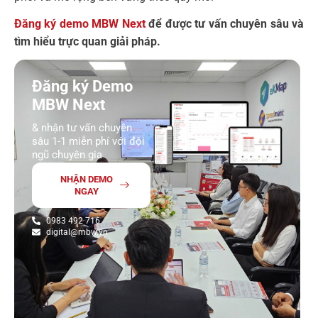
Đăng ký demo MBW Next
để được tư vấn chuyên sâu và
tìm hiểu trực quan giải pháp.
Đăng ký Demo
MBW Next
& nhận tư vấn chuyên
sâu 1-1 miễn phí với đội
ngũ chuyên gia
NHẬN DEMO
NGAY
0983 492 716
digital@mbw.vn