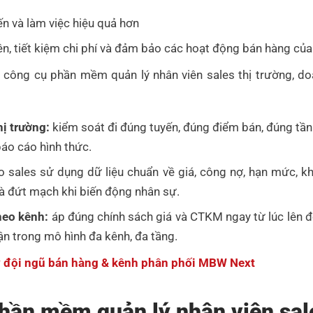
ến và làm việc hiệu quả hơn
ên, tiết kiệm chi phí và đảm bảo các hoạt động bán hàng của
công cụ phần mềm quản lý nhân viên sales thị trường, doa
hị trường:
kiểm soát đi đúng tuyến, đúng điểm bán, đúng tần s
báo cáo hình thức.
sales sử dụng dữ liệu chuẩn về giá, công nợ, hạn mức, khá
và đứt mạch khi biến động nhân sự.
heo kênh:
áp đúng chính sách giá và CTKM ngay từ lúc lên 
uận trong mô hình đa kênh, đa tầng.
ý đội ngũ bán hàng & kênh phân phối MBW Next
hần mềm quản lý nhân viên sal