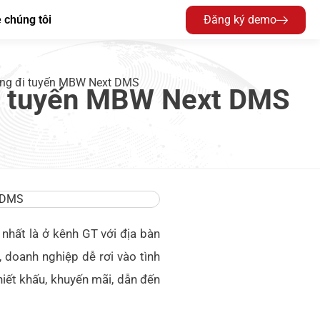
 chúng tôi
Đăng ký demo
ường đi tuyến MBW Next DMS
đi tuyến MBW Next DMS
 nhất là ở kênh GT với địa bàn
 doanh nghiệp dễ rơi vào tình
chiết khấu, khuyến mãi, dẫn đến