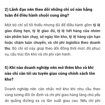
2) Lãnh đạo nên theo dõi những chỉ số nào hằng
tuần để điều hành chuỗi cung ứng?
Một bộ chỉ số tối thiểu nhưng đủ để điều hành gồm
tỷ lệ
giao đúng hẹn, tỷ lệ giao đủ, tỷ lệ hết hàng của nhóm
sản phẩm bán chạy, số ngày tồn kho, tỷ lệ hàng cận hạn
hoặc chậm luân chuyển, và chi phí logistics theo doanh
thu
. Bộ chỉ số này giúp theo dõi đồng thời mức độ phục
vụ, cấu trúc tồn kho và chi phí vận hành.
5) Khi nào doanh nghiệp nên mở thêm kho và khi
nào chỉ cần tối ưu tuyến giao cùng chính sách tồn
kho?
Doanh nghiệp nên cân nhắc mở kho khi nhu cầu theo
vùng tương đối ổn định và chi phí giao hàng tăng chủ yếu
do quãng đường xa và tần suất giao cao. Nếu chi phí