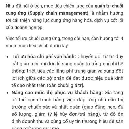
Như đã nói ở trên, mục tiêu chiến lược của
quản trị chuỗi
cung ứng (Supply chain management)
là nhằm hướng
tới cải thiện năng lực cung ứng hàng hóa, dịch vụ cốt lõi
của doanh nghiệp.
Việc tối ưu chuỗi cung ứng, trong dài hạn, cần hướng tới 4
nhóm mục tiêu chính dưới đây:
Tối ưu hóa chi phí vận hành:
Chuyển đổi từ tư duy
cắt giảm chi phí đơn lẻ sang quản trị tổng chi phí hệ
thống; triệt tiêu các lãng phí trung gian và xung đột
lợi ích giữa các bộ phận để đạt được hiệu quả kinh
tế cao nhất trên toàn chuỗi giá trị.
Nâng cao mức độ phục vụ khách hàng:
Gia tăng
lợi thế cạnh tranh bằng việc đáp ứng nhu cầu thị
trường chuẩn xác và nhất quán (giao đúng hẹn, đủ
số lượng, giảm tỷ lệ hủy đơn/trả hàng), từ đó ổn
định doanh thu và củng cố uy tín thương hiệu để sẵn
sàng mở rộng quy mô.