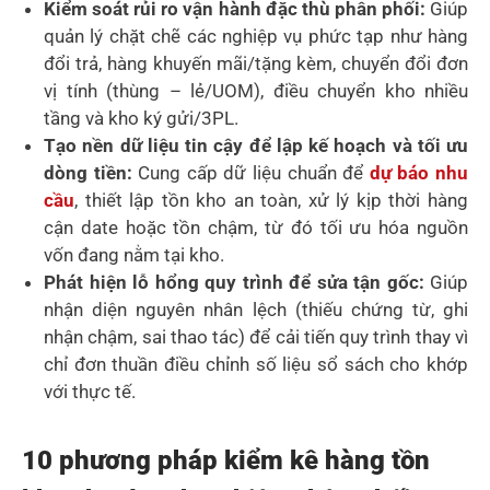
Kiểm soát rủi ro vận hành đặc thù phân phối:
Giúp
quản lý chặt chẽ các nghiệp vụ phức tạp như hàng
đổi trả, hàng khuyến mãi/tặng kèm, chuyển đổi đơn
vị tính (thùng – lẻ/UOM), điều chuyển kho nhiều
tầng và kho ký gửi/3PL.
Tạo nền dữ liệu tin cậy để lập kế hoạch và tối ưu
dòng tiền:
Cung cấp dữ liệu chuẩn để
dự báo nhu
cầu
, thiết lập tồn kho an toàn, xử lý kịp thời hàng
cận date hoặc tồn chậm, từ đó tối ưu hóa nguồn
vốn đang nằm tại kho.
Phát hiện lỗ hổng quy trình để sửa tận gốc:
Giúp
nhận diện nguyên nhân lệch (thiếu chứng từ, ghi
nhận chậm, sai thao tác) để cải tiến quy trình thay vì
chỉ đơn thuần điều chỉnh số liệu sổ sách cho khớp
với thực tế.
10 phương pháp kiểm kê hàng tồn