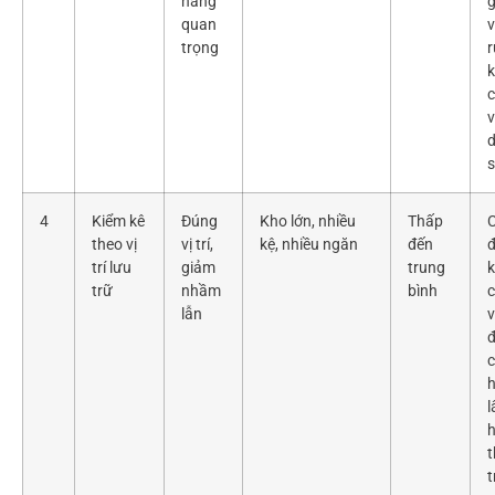
hàng
g
quan
trọng
r
c
4
Kiểm kê
Đúng
Kho lớn, nhiều
Thấp
C
theo vị
vị trí,
kệ, nhiều ngăn
đến
đ
trí lưu
giảm
trung
trữ
nhầm
bình
lẫn
v
đ
c
h
l
t
t