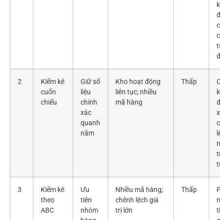
k
đ
c
t
2
Kiểm kê
Giữ số
Kho hoạt động
Thấp
C
cuốn
liệu
liên tục; nhiều
k
chiếu
chính
mã hàng
đ
xác
x
quanh
năm
l
t
3
Kiểm kê
Ưu
Nhiều mã hàng;
Thấp
theo
tiên
chênh lệch giá
ABC
nhóm
trị lớn
t