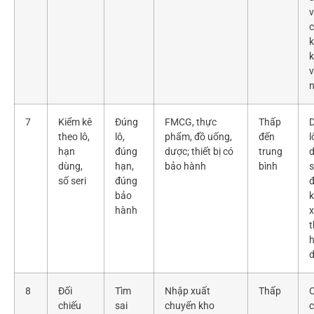
v
k
k
7
Kiểm kê
Đúng
FMCG, thực
Thấp
D
theo lô,
lô,
phẩm, đồ uống,
đến
l
hạn
đúng
dược; thiết bị có
trung
d
dùng,
hạn,
bảo hành
bình
s
số seri
đúng
đ
bảo
k
hành
x
t
8
Đối
Tìm
Nhập xuất
Thấp
chiếu
sai
chuyển kho