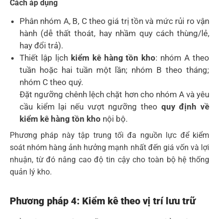
Cách áp dụng
Phân nhóm A, B, C theo giá trị tồn và mức rủi ro vận
hành (dễ thất thoát, hay nhầm quy cách thùng/lẻ,
hay đổi trả).
Thiết lập lịch
kiểm kê hàng tồn kho
: nhóm A theo
tuần hoặc hai tuần một lần; nhóm B theo tháng;
nhóm C theo quý.
Đặt ngưỡng chênh lệch chặt hơn cho nhóm A và yêu
cầu kiểm lại nếu vượt ngưỡng theo
quy định về
kiểm kê hàng tồn kho
nội bộ.
Phương pháp này tập trung tối đa nguồn lực để kiểm
soát nhóm hàng ảnh hưởng mạnh nhất đến giá vốn và lợi
nhuận, từ đó nâng cao độ tin cậy cho toàn bộ hệ thống
quản lý kho.
Phương pháp 4: Kiểm kê theo vị trí lưu trữ