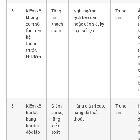
5
Kiểm kê
Tăng
Nghi ngờ sai
Trung
Ẩ
không
tính
lệch kéo dài
bình
t
xem số
khách
hoặc cần siết kỷ
tồn trên
quan
luật số liệu
k
hệ
k
thống
c
trước
t
khi đếm
m
x
l
6
Kiểm kê
Giảm
Hàng giá trị cao,
Trung
H
hai lớp
sai số,
hàng dễ thất
bình
bằng
tăng
thoát
đ
hai đội
kiểm
độc lập
soát
s