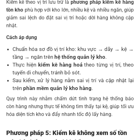
Kiểm kê theo vị trí lưu trữ là
phương pháp kiểm kê hàng
tồn kho
phù hợp với kho lớn, nhiều kệ và nhiều ngăn, giúp
giảm sai lệch do đặt sai vị trí hoặc dời hàng không cập
nhật.
Cách áp dụng
Chuẩn hóa sơ đồ vị trí kho: khu vực → dãy → kệ →
tầng → ngăn trên
hệ thống quản lý kho
.
Thực hiện
kiểm kê hàng hoá
theo từng vị trí, theo
tuyến di chuyển, tránh bỏ sót.
Sau kiểm, xử lý hàng nằm sai vị trí và cập nhật lại
trên
phần mềm quản lý kho hàng
.
Quy trình này nhằm chấm dứt tình trạng hệ thống báo
còn hàng nhưng thực tế không tìm thấy tại kệ, giúp tối ưu
hóa diện tích kho và đẩy nhanh tốc độ lấy hàng.
Phương pháp 5: Kiểm kê không xem số tồn