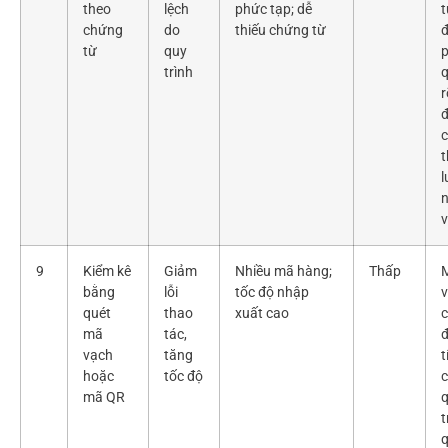
theo
lệch
phức tạp; dễ
t
chứng
do
thiếu chứng từ
đ
từ
quy
trình
r
đ
c
t
l
n
9
Kiểm kê
Giảm
Nhiều mã hàng;
Thấp
bằng
lỗi
tốc độ nhập
quét
thao
xuất cao
c
mã
tác,
đ
vạch
tăng
t
hoặc
tốc độ
c
mã QR
t
q