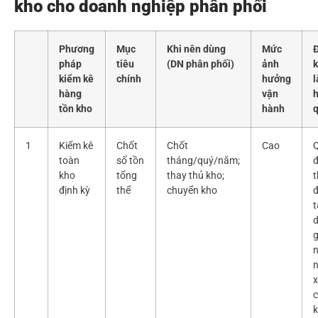
kho cho doanh nghiệp phân phối
Phương
Mục
Khi nên dùng
Mức
pháp
tiêu
(DN phân phối)
ảnh
k
kiểm kê
chính
hưởng
hàng
vận
h
tồn kho
hành
1
Kiểm kê
Chốt
Chốt
Cao
toàn
số tồn
tháng/quý/năm;
đ
kho
tổng
thay thủ kho;
t
định kỳ
thể
chuyển kho
g
x
c
k