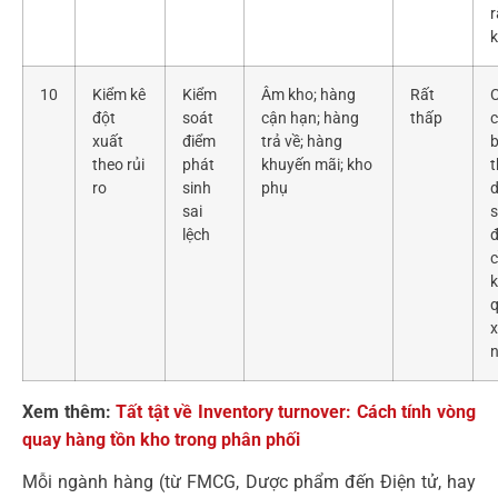
r
10
Kiểm kê
Kiểm
Âm kho; hàng
Rất
đột
soát
cận hạn; hàng
thấp
xuất
điểm
trả về; hàng
b
theo rủi
phát
khuyến mãi; kho
t
ro
sinh
phụ
sai
lệch
k
x
Xem thêm:
Tất tật về Inventory turnover: Cách tính vòng
quay hàng tồn kho trong phân phối
Mỗi ngành hàng (từ FMCG, Dược phẩm đến Điện tử, hay