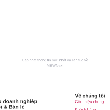
Fanpage
Cập nhật thông tin mới nhất và liên tục về
MBWNext
Về chúng tôi
ho doanh nghiệp
Giới thiệu chung
i & Bán lẻ
Khách hàng