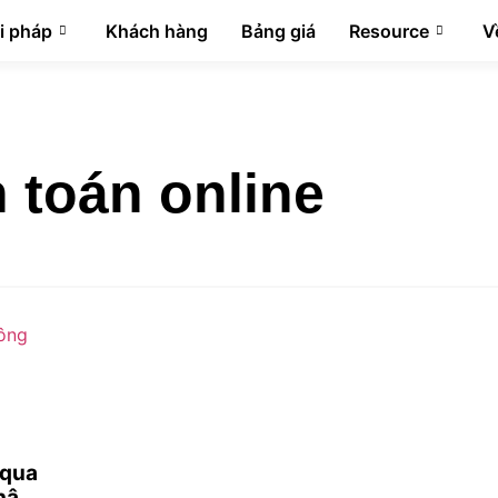
i pháp
Khách hàng
Bảng giá
Resource
V
 toán online
 qua
nhận