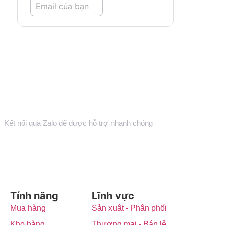
Zalo Official
Kết nối qua Zalo để được hỗ trợ nhanh chóng
Tính năng
Lĩnh vực
Mua hàng
Sản xuât - Phân phối
Kho hàng
Thương mại - Bán lẻ