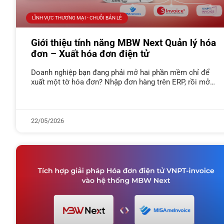
LĨNH VỰC THƯƠNG MẠI - CHUỖI BÁN LẺ
Giới thiệu tính năng MBW Next Quản lý hóa
đơn – Xuất hóa đơn điện tử
Doanh nghiệp bạn đang phải mở hai phần mềm chỉ để
xuất một tờ hóa đơn? Nhập đơn hàng trên ERP, rồi mở
thêm phần mềm HĐĐT để nhập lại,
22/05/2026