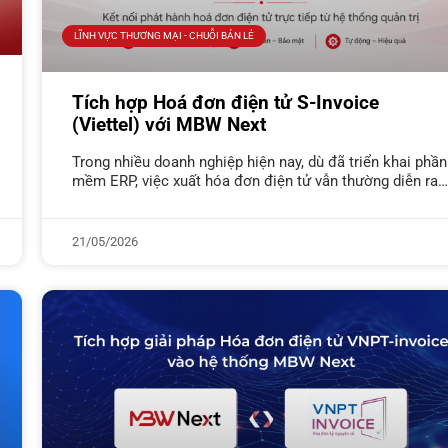
LĨNH VỰC THƯƠNG MẠI - CHUỖI BÁN LẺ
Tích hợp Hoá đơn điện tử S-Invoice
(Viettel) với MBW Next
Trong nhiều doanh nghiệp hiện nay, dù đã triển khai phần
mềm ERP, việc xuất hóa đơn điện tử vẫn thường diễn ra
theo quy trình rời rạc: dữ liệu
21/05/2026