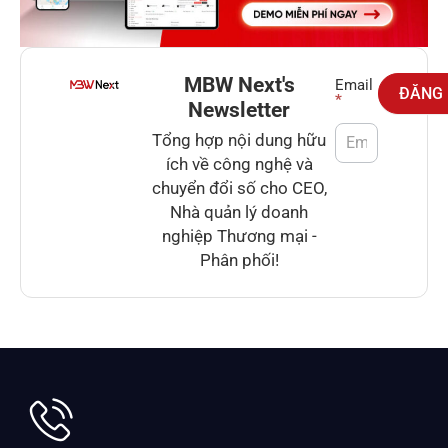
MBW Next's
Newsletter
Email
ĐĂNG
*
Newsletter
Tổng hợp nội dung hữu
ích về công nghệ và
chuyển đổi số cho CEO,
Nhà quản lý doanh
nghiệp Thương mại -
Phân phối!