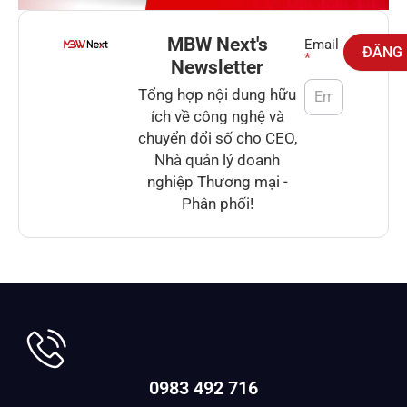
MBW Next's
Newsletter
Email
ĐĂNG
*
Newsletter
Tổng hợp nội dung hữu
ích về công nghệ và
chuyển đổi số cho CEO,
Nhà quản lý doanh
nghiệp Thương mại -
Phân phối!
0983 492 716