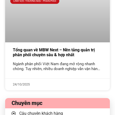
LĨNH VỰC THƯƠNG MẠI - PHÂN PHỐI
Tổng quan về MBW Next – Nền tảng quản trị
phân phối chuyên sâu & hợp nhất
Ngành phân phối Việt Nam đang mở rộng nhanh
chóng. Tuy nhiên, nhiều doanh nghiệp vẫn vận hành
bằng “bộ sưu tập công cụ rời rạc”. Ví dụ: kế toán
24/10/2025
Chuyên mục
Câu chuyện khách hàng