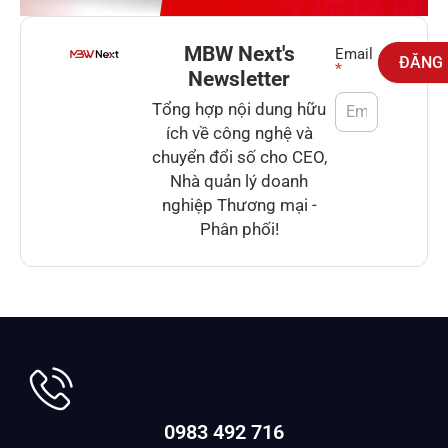
MBW Next's
Newsletter
Email
ĐĂNG
*
Newsletter
Tổng hợp nội dung hữu
ích về công nghệ và
chuyển đổi số cho CEO,
Nhà quản lý doanh
nghiệp Thương mại -
Phân phối!
0983 492 716