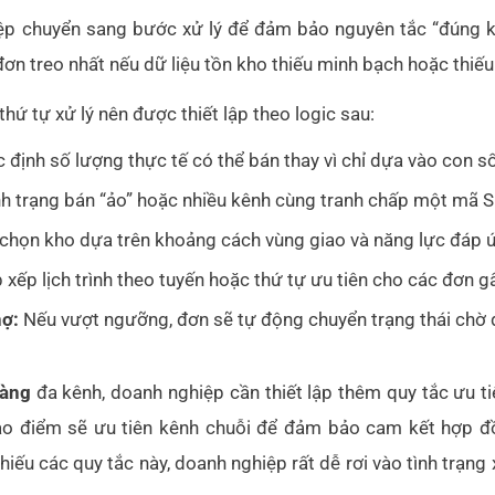
iệp chuyển sang bước xử lý để đảm bảo nguyên tắc “đúng k
 đơn treo nhất nếu dữ liệu tồn kho thiếu minh bạch hoặc thi
thứ tự xử lý nên được thiết lập theo logic sau:
 định số lượng thực tế có thể bán thay vì chỉ dựa vào con số
nh trạng bán “ảo” hoặc nhiều kênh cùng tranh chấp một mã S
chọn kho dựa trên khoảng cách vùng giao và năng lực đáp 
xếp lịch trình theo tuyến hoặc thứ tự ưu tiên cho các đơn g
ợ:
Nếu vượt ngưỡng, đơn sẽ tự động chuyển trạng thái chờ 
hàng
đa kênh, doanh nghiệp cần thiết lập thêm quy tắc ưu t
ao điểm sẽ ưu tiên kênh chuỗi để đảm bảo cam kết hợp đồ
hiếu các quy tắc này, doanh nghiệp rất dễ rơi vào tình trạng