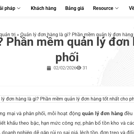
ải pháp
Khách hàng
Bảng giá
Resource
Về
quản trị
»
Quản lý đơn hàng là gì? Phần mềm quản lý đơn hàng 
ì? Phần mềm quản lý đơn 
phối
02/02/2026
31
ng mại và phân phối, mỗi hoạt động
quản lý đơn hàng
đều 
iết khấu theo bậc, hạn mức công nợ, phân bổ tồn kho và các
, doanh nghiệp dễ gặp rủi ro sai giá, lệch tồn, đơn treo và đố