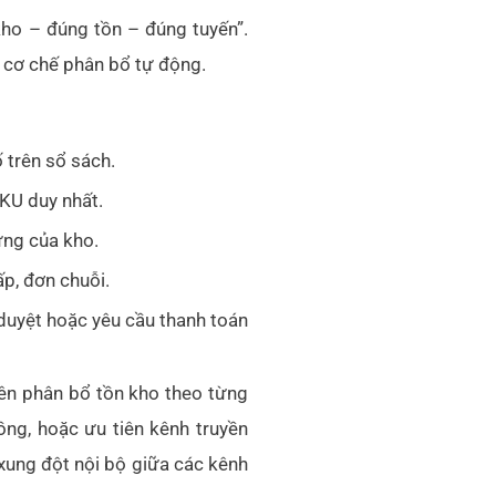
ho – đúng tồn – đúng tuyến”.
ếu cơ chế phân bổ tự động.
 trên sổ sách.
KU duy nhất.
ứng của kho.
ấp, đơn chuỗi.
duyệt hoặc yêu cầu thanh toán
iên phân bổ tồn kho theo từng
ng, hoặc ưu tiên kênh truyền
 xung đột nội bộ giữa các kênh