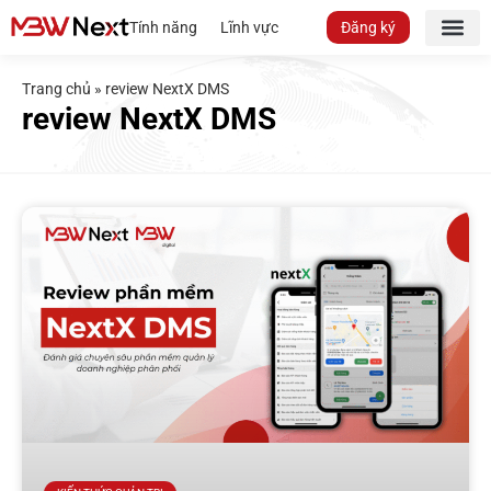
Tính năng
Lĩnh vực
Đăng ký
Trang chủ
»
review NextX DMS
review NextX DMS