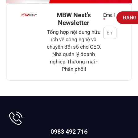
MBW Next's
Newsletter
Email
ĐĂNG
*
Newsletter
Tổng hợp nội dung hữu
ích về công nghệ và
chuyển đổi số cho CEO,
Nhà quản lý doanh
nghiệp Thương mại -
Phân phối!
0983 492 716