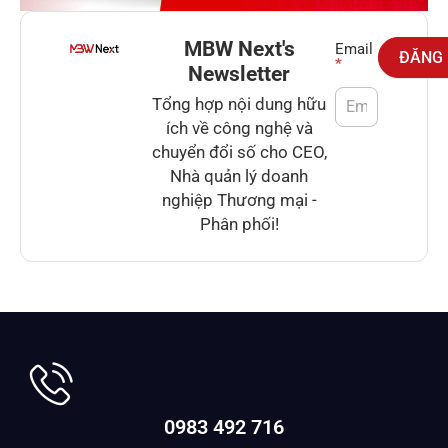
MBW Next's
Newsletter
Email
ĐĂNG
*
Newsletter
Tổng hợp nội dung hữu
ích về công nghệ và
chuyển đổi số cho CEO,
Nhà quản lý doanh
nghiệp Thương mại -
Phân phối!
0983 492 716