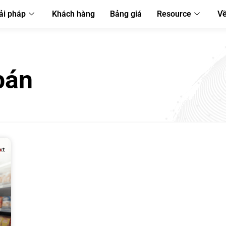
ải pháp
Khách hàng
Bảng giá
Resource
Về
bán