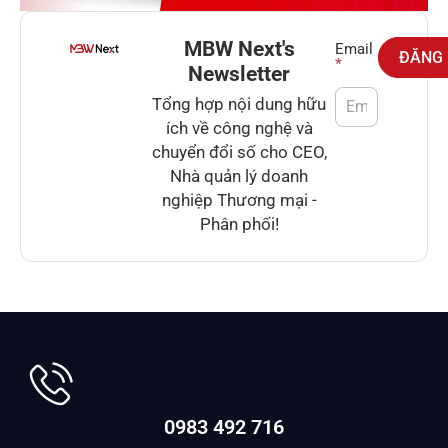
MBW Next's
Newsletter
Email
ĐĂNG
*
Newsletter
Tổng hợp nội dung hữu
ích về công nghệ và
chuyển đổi số cho CEO,
Nhà quản lý doanh
nghiệp Thương mại -
Phân phối!
0983 492 716