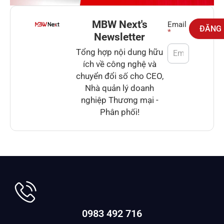
MBW Next's
Newsletter
Email
ĐĂNG
*
Newsletter
Tổng hợp nội dung hữu
ích về công nghệ và
chuyển đổi số cho CEO,
Nhà quản lý doanh
nghiệp Thương mại -
Phân phối!
0983 492 716