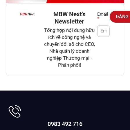
MBW Next's
Newsletter
Email
ĐĂNG
*
Newsletter
Tổng hợp nội dung hữu
ích về công nghệ và
chuyển đổi số cho CEO,
Nhà quản lý doanh
nghiệp Thương mại -
Phân phối!
0983 492 716