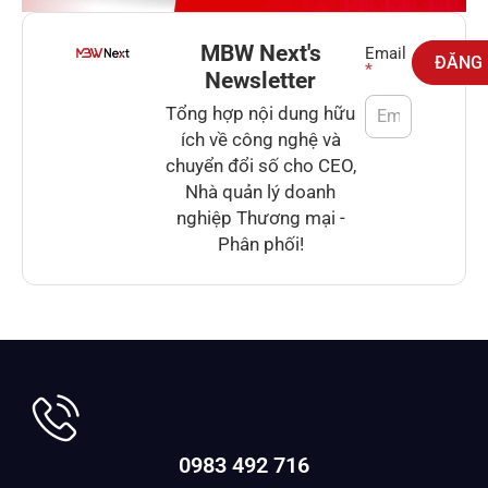
MBW Next's
Newsletter
Email
ĐĂNG
*
Newsletter
Tổng hợp nội dung hữu
ích về công nghệ và
chuyển đổi số cho CEO,
Nhà quản lý doanh
nghiệp Thương mại -
Phân phối!
0983 492 716