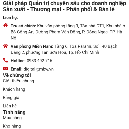
Giải pháp Quản trị chuyên sâu cho doanh nghiệp
Sản xuất - Thương mại - Phân phối & Bán lẻ
Liên hệ:
Trụ sở chính:
Khu văn phòng tầng 3, Tòa nhà CT1, Khu nhà ở
Bộ Công An, Đường Phạm Văn Đồng, P. Đông Ngạc, TP. Hà
Nội
Văn phòng Miền Nam:
Tầng 6, Tòa Parami, Số 140 Bạch
Đằng 2, phường Tân Sơn Hòa, Tp. Hồ Chí Minh
Hotline:
0983-492-716
Email:
digital@mbw.vn
Về chúng tôi
Giới thiệu chung
Khách hàng
Bảng giá
Liên hệ
Tính năng
Mua hàng
Kho hàng