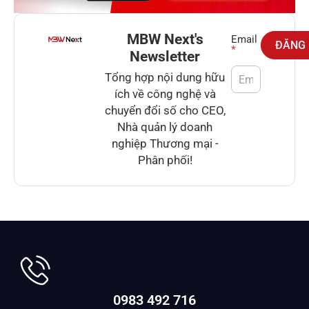
MBW Next's
Newsletter
Email
ĐĂNG
*
Newsletter
Tổng hợp nội dung hữu
ích về công nghệ và
chuyển đổi số cho CEO,
Nhà quản lý doanh
nghiệp Thương mại -
Phân phối!
0983 492 716