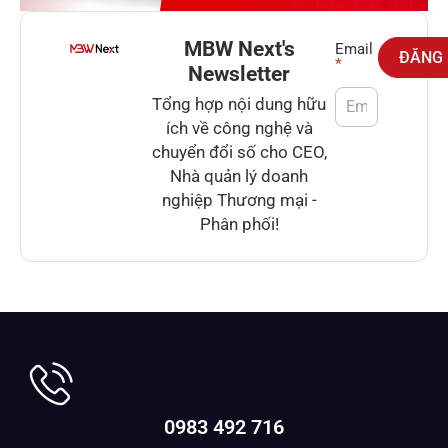
MBW Next's
Newsletter
Email
ĐĂNG
*
Newsletter
Tổng hợp nội dung hữu
ích về công nghệ và
chuyển đổi số cho CEO,
Nhà quản lý doanh
nghiệp Thương mại -
Phân phối!
0983 492 716