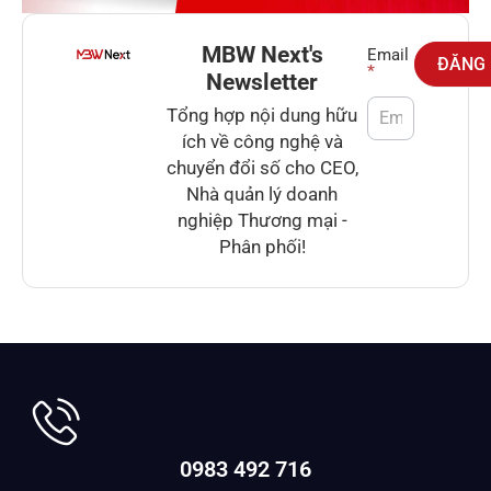
MBW Next's
Newsletter
Email
ĐĂNG
*
Newsletter
Tổng hợp nội dung hữu
ích về công nghệ và
chuyển đổi số cho CEO,
Nhà quản lý doanh
nghiệp Thương mại -
Phân phối!
0983 492 716