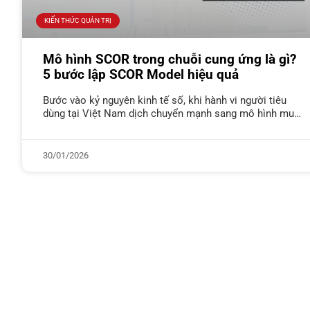
KIẾN THỨC QUẢN TRỊ
Mô hình SCOR trong chuỗi cung ứng là gì?
5 bước lập SCOR Model hiệu quả
Bước vào kỷ nguyên kinh tế số, khi hành vi người tiêu
dùng tại Việt Nam dịch chuyển mạnh sang mô hình mua
sắm đa kênh hợp nhất (Omni-channel), áp
30/01/2026