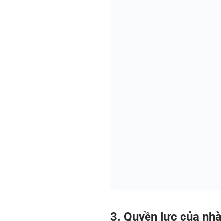
3. Quyền lực của nh
Nhà cung cấp là những đơn vị
Có bao nhiêu nhà cung cấp 
Mức độ độc quyền hay tính
Chi phí chuyển đổi sang n
Khi số lượng nhà cung cấp ít, 
hàng. Điều này có thể làm tă
doanh nghiệp sẽ có thêm lựa c
4. Quyền lực của kh