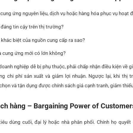
tiêu dùng cuối, đại lý hoặc nhà phân phối. Chính họ quyế
i là bao nhiêu, giá trị đơn hàng trung bình thế nào?
 trả khi chuyển sang sản phẩm/dịch vụ của đối thủ có cao 
 áp lực về giá, chất lượng hay điều kiện mua bán không?
o một nhóm nhỏ, họ có nhiều quyền thương lượng và dễ ép 
ng và số lượng lớn, doanh nghiệp có thể tăng giá và cải thiệ
ẩm thay thế – Threat of Substitutes