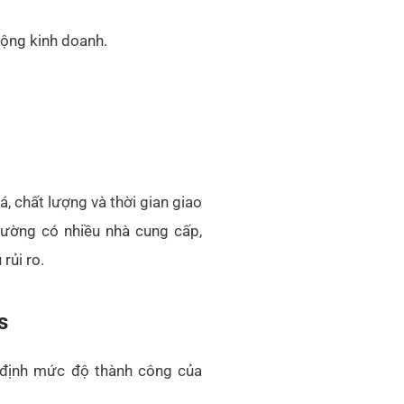
t định mức độ thành công của
không?
doanh nghiệp giảm giá. Ngược
n lợi nhuận mà vẫn duy trì thị