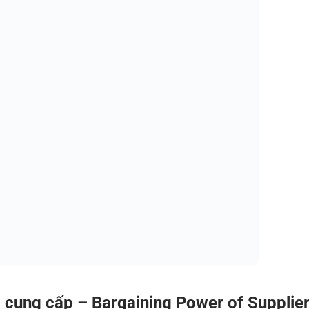
à cung cấp – Bargaining Power of Supplie
 cung ứng nguyên liệu, dịch vụ hoặc hàng hóa phục vụ hoạt 
đáng tin cậy trên thị trường?
 khác biệt của nguồn cung cấp ra sao?
hà cung ứng mới có lớn không?
doanh nghiệp dễ bị phụ thuộc, phải chấp nhận điều kiện về gi
ng chi phí sản xuất và giảm lợi nhuận. Ngược lại, khi thị 
họn và tận dụng được chính sách giá cạnh tranh, giảm thiểu 
ách hàng – Bargaining Power of Customer