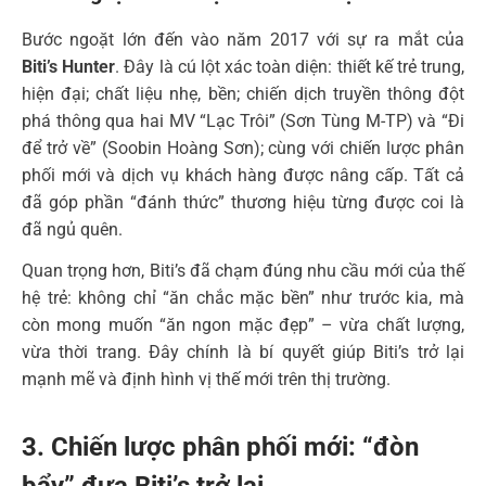
Bước ngoặt lớn đến vào năm 2017 với sự ra mắt của
Biti’s Hunter
. Đây là cú lột xác toàn diện: thiết kế trẻ trung,
hiện đại; chất liệu nhẹ, bền; chiến dịch truyền thông đột
phá thông qua hai MV “Lạc Trôi” (Sơn Tùng M-TP) và “Đi
để trở về” (Soobin Hoàng Sơn); cùng với chiến lược phân
phối mới và dịch vụ khách hàng được nâng cấp. Tất cả
đã góp phần “đánh thức” thương hiệu từng được coi là
đã ngủ quên.
Quan trọng hơn, Biti’s đã chạm đúng nhu cầu mới của thế
hệ trẻ: không chỉ “ăn chắc mặc bền” như trước kia, mà
còn mong muốn “ăn ngon mặc đẹp” – vừa chất lượng,
vừa thời trang. Đây chính là bí quyết giúp Biti’s trở lại
mạnh mẽ và định hình vị thế mới trên thị trường.
3. Chiến lược phân phối mới: “đòn
bẩy” đưa Biti’s trở lại