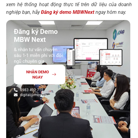
xem hệ thống hoạt động thực tế trên dữ liệu của doanh
nghiệp bạn, hãy
Đăng ký demo MBWNext
ngay hôm nay.
Đăng ký Demo
MBW Next
& nhận tư vấn chuyên
sâu 1-1 miễn phí với đội
ngũ chuyên gia
NHẬN DEMO
NGAY
0983 492 716
digital@mbw.vn