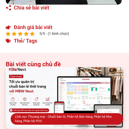
Chia sẻ bài viết
Đánh giá bài viết
5/5 - (1 bình chọn)
Thẻ/ Tags
Bài viết cùng chủ đề
Lĩnh vực Thương mại - Chuỗi bán lẻ
,
Phân hệ Bán hàng
,
Phân hệ Kho
hàng
,
Phân hệ POS