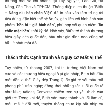
thương mại và chi nhánh tại Tây Nguyên, Lào Cai, Đà
Nẵng, Cần Thơ và TP.HCM. Thông điệp quen thuộc
“Biti’s
– Nâng niu bàn chân Việt”
đã in sâu vào tâm trí người
tiêu dùng, đặc biệt thế hệ 8x, 9x, gắn liền với hình ảnh sản
phẩm
“bền bỉ – giá bình dân”
, phù hợp với quan niệm
“ăn
chắc mặc bền”
thời kỳ đó. Nhờ vậy, Biti’s trở thành thương
hiệu giày dép quốc dân, hầu như gia đình nào cũng sở
hữu ít nhất một đôi.
Thách thức Cạnh tranh và Nguy cơ Mất vị thế
Tuy nhiên, từ khoảng 2007, khi thị trường Việt Nam mở
cửa và các thương hiệu ngoại ồ ạt gia nhập, Biti’s bắt đầu
mất dần vị thế. Giày dép Trung Quốc giá rẻ với mẫu mã
phong phú tràn ngập; đồng thời những tên tuổi quốc tế
như Nike, Adidas, Converse chiếm trọn sự yêu thích của
giới trẻ. Trong khi đó, Biti’s vẫn trung thành với lối làm cũ,
mẫu mã ít đổi mới, truyền thông chưa kịp bắt nhịp xu