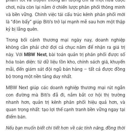
chơi, nửa còn lại nằm ở chiến lược phân phối thông minh
và bền vững. Chính việc tái cấu trúc kênh phân phối mới
là “đòn bẩy” giúp Biti’s trở lại mạnh mẽ sau hơn một thập
kỷ bị lãng quên.
Trong bối cảnh thương mại ngày nay, doanh nghiệp
không cần phải chờ đợi cả chục năm để nhận ra giá trị
này. Với
MBW Next
, bài toán quản trị phân phối được số
hóa toàn diện: từ dữ liệu tồn kho, chính sách giá, khuyến
mãi, đến giám sát đội ngũ bán hàng – tất cả được đồng
bộ trong một nền tảng duy nhất.
MBW Next giúp các doanh nghiệp thương mại rút ngắn
con đường mà Biti’s đã đi, nắm bắt cơ hội thị trường
nhanh hơn, quản trị kênh phân phối hiệu quả hơn, và
quan trọng nhất: tạo lợi thế cạnh tranh bền vững ngay tại
điểm bán.
Nếu bạn muốn biết chi tiết hơn về các tính năng, đồng thời