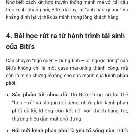
Nhờ biết cách kết hợp truyền thông mạnh mẽ với tái cấu
trúc kênh phân phối, Biti’s đã lấy lại “ánh hào quang” và
khẳng định lại vị thế của mình trong lòng khách hàng.
4. Bài học rút ra từ hành trình tái sinh
của Biti’s
Câu chuyện “ngủ quên – bừng tỉnh – lội ngược dòng” của
Biti’s không chỉ là một case marketing thành công, mà
còn là minh chứng rõ ràng cho sức mạnh của
kênh phân
phối
.
Sản phẩm tốt chưa đủ
: Dù Biti’s từng có lợi thế
“bền – rẻ” và slogan nổi tiếng, nhưng khi kênh phân
phối cũ kỹ, không còn kết nối với khách hàng trẻ,
thương hiệu dần mất chỗ đứng.
Đổi mới kênh phân phối là yếu tố sống còn
: Biti’s