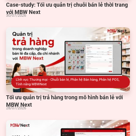
Case-study: Tối ưu quản trị chuỗi bán lẻ thời trang
với MBW Next
30/07/2026
Lĩnh vực Thương mại - Chuỗi bán lẻ
,
Phân hệ Bán hàng
,
Phân hệ POS
,
Tính năng MBWNext
Tối ưu quản trị trả hàng trong mô hình bán lẻ với
MBW Next
28/07/2026