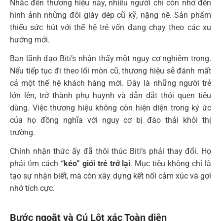
Nhắc đến thương hiệu này, nhiều người chỉ còn nhớ đến
hình ảnh những đôi giày dép cũ kỹ, nặng nề. Sản phẩm
thiếu sức hút với thế hệ trẻ vốn đang chạy theo các xu
hướng mới.
Ban lãnh đạo Biti’s nhận thấy một nguy cơ nghiêm trọng.
Nếu tiếp tục đi theo lối mòn cũ, thương hiệu sẽ đánh mất
cả một thế hệ khách hàng mới. Đây là những người trẻ
lớn lên, trở thành phụ huynh và dẫn dắt thói quen tiêu
dùng. Việc thương hiệu không còn hiện diện trong ký ức
của họ đồng nghĩa với nguy cơ bị đào thải khỏi thị
trường.
Chính nhận thức ấy đã thôi thúc Biti’s phải thay đổi. Họ
phải tìm cách
“kéo” giới trẻ trở lại
. Mục tiêu không chỉ là
tạo sự nhận biết, mà còn xây dựng kết nối cảm xúc và gợi
nhớ tích cực.
Bước ngoặt và Cú Lột xác Toàn diện