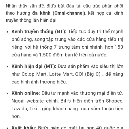
Nhận thấy vấn đề, Biti’s bắt đầu tái cấu trúc phân phối
theo hướng
đa kênh (Omni-channel)
, kết hợp cả kênh
truyền thống lẫn hiện đại:
Kênh truyền thống (GT):
Tiếp tục duy trì thế mạnh
phủ sóng, song tập trung vào các cửa hàng tiếp thị
riêng, với hệ thống 7 trung tâm chi nhánh, hơn 150
cửa hàng và 1.500 điểm bán lẻ trên cả nước.
Kênh hiện đại (MT):
Đưa sản phẩm vào siêu thị lớn
như Co.op Mart, Lotte Mart, GO! (Big C)… để nâng
cao hình ảnh thương hiệu.
Kênh online:
Đầu tư mạnh vào thương mại điện tử.
Ngoài website chính, Biti’s hiện diện trên Shopee,
Lazada, Tiki… giúp khách hàng mua sắm thuận tiện
hơn.
Xuất khẩu:
Biti’s hiện có mặt tại hơn 40 quốc gia