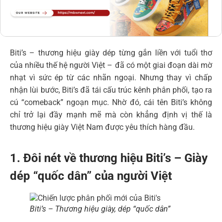
Biti’s – thương hiệu giày dép từng gắn liền với tuổi thơ
của nhiều thế hệ người Việt – đã có một giai đoạn dài mờ
nhạt vì sức ép từ các nhãn ngoại. Nhưng thay vì chấp
nhận lùi bước, Biti’s đã tái cấu trúc kênh phân phối, tạo ra
cú “comeback” ngoạn mục. Nhờ đó, cái tên Biti’s không
chỉ trở lại đầy mạnh mẽ mà còn khẳng định vị thế là
thương hiệu giày Việt Nam được yêu thích hàng đầu.
1. Đôi nét về thương hiệu Biti’s – Giày
dép “quốc dân” của người Việt
Biti’s – Thương hiệu giày, dép “quốc dân”