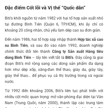
Đặc điểm Cốt lõi và Vị thế “Quốc dân”
Biti’s khởi nguồn từ năm 1982 với hai tổ hợp sản xuất nhỏ
tại đường Bình Tiên (Quận 6, TP.HCM), khi ấy chỉ có
khoảng 20 công nhân, chủ yếu làm dép cao su đơn giản.
Đến năm 1986, hai tổ hợp sáp nhập thành
Hợp tác xã cao
su Bình Tiên
, và sau đó vào năm 1992, doanh nghiệp
chính thức đổi tên thành
Công ty Sản xuất Hàng tiêu
dùng Bình Tiên
– lấy tên viết tắt là
Biti’s
. Đây cũng là giai
đoạn Biti’s mở rộng sang các dòng sản phẩm đa dạng
hơn như dép xốp, xăng-đan thể thao, giày da, giày tây,
giày thể thao… để phục vụ cả thị trường trong và ngoài
nước.
Từ 1992 đến khoảng 2006, Biti’s liên tục phát triển với
nhiều cột mốc quan trọng: mở văn phòng đại diện tại Vân
Nam (Trung Quốc, năm 2000), thành lập các trung tâm