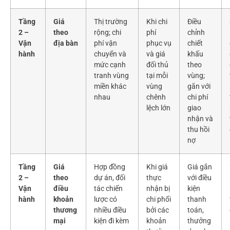
Tầng
Giá
Thị trường
Khi chi
Điều
2 –
theo
rộng; chi
phí
chỉnh
Vận
địa bàn
phí vận
phục vụ
chiết
hành
chuyển và
và giá
khấu
mức cạnh
đối thủ
theo
tranh vùng
tại mỗi
vùng;
miền khác
vùng
gắn với
nhau
chênh
chi phí
lệch lớn
giao
nhận và
thu hồi
nợ
Tầng
Giá
Hợp đồng
Khi giá
Giá gắn
2 –
theo
dự án, đối
thực
với điều
Vận
điều
tác chiến
nhận bị
kiện
hành
khoản
lược có
chi phối
thanh
thương
nhiều điều
bởi các
toán,
mại
kiện đi kèm
khoản
thưởng