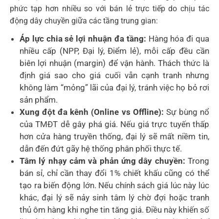
phức tạp hơn nhiều so với bán lẻ trực tiếp do chịu tác
động dây chuyền giữa các tầng trung gian:
Áp lực chia sẻ lợi nhuận đa tầng:
Hàng hóa đi qua
nhiều cấp (NPP, Đại lý, Điểm lẻ), mỗi cấp đều cần
biên lợi nhuận (margin) để vận hành. Thách thức là
định giá sao cho giá cuối vẫn cạnh tranh nhưng
không làm “mỏng” lãi của đại lý, tránh việc họ bỏ rơi
sản phẩm.
Xung đột đa kênh (Online vs Offline):
Sự bùng nổ
của TMĐT dễ gây phá giá. Nếu giá trực tuyến thấp
hơn cửa hàng truyền thống, đại lý sẽ mất niềm tin,
dẫn đến đứt gãy hệ thống phân phối thực tế.
Tâm lý nhạy cảm và phản ứng dây chuyền:
Trong
bán sỉ, chỉ cần thay đổi 1% chiết khấu cũng có thể
tạo ra biến động lớn. Nếu chính sách giá lúc này lúc
khác, đại lý sẽ nảy sinh tâm lý chờ đợi hoặc tranh
thủ ôm hàng khi nghe tin tăng giá. Điều này khiến số