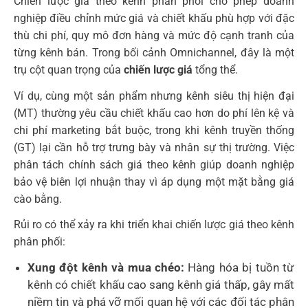
Chiến lược giá theo kênh phân phối cho phép doanh
nghiệp điều chỉnh mức giá và chiết khấu phù hợp với đặc
thù chi phí, quy mô đơn hàng và mức độ cạnh tranh của
từng kênh bán. Trong bối cảnh Omnichannel, đây là một
trụ cột quan trọng của
chiến lược giá
tổng thể.
Ví dụ, cùng một sản phẩm nhưng kênh siêu thị hiện đại
(MT) thường yêu cầu chiết khấu cao hơn do phí lên kệ và
chi phí marketing bắt buộc, trong khi kênh truyền thống
(GT) lại cần hỗ trợ trưng bày và nhân sự thị trường. Việc
phân tách chính sách giá theo kênh giúp doanh nghiệp
bảo vệ biên lợi nhuận thay vì áp dụng một mặt bằng giá
cào bằng.
Rủi ro có thể xảy ra khi triển khai chiến lược giá theo kênh
phân phối:
Xung đột kênh và mua chéo:
Hàng hóa bị tuồn từ
kênh có chiết khấu cao sang kênh giá thấp, gây mất
niềm tin và phá vỡ mối quan hệ với các đối tác phân