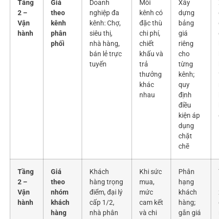
Tầng
Giá
Doanh
Mỗi
Xây
2 –
theo
nghiệp đa
kênh có
dựng
Vận
kênh
kênh: Chợ,
đặc thù
bảng
hành
phân
siêu thị,
chi phí,
giá
phối
nhà hàng,
chiết
riêng
bán lẻ trực
khấu và
cho
tuyến
trả
từng
thưởng
kênh;
khác
quy
nhau
định
điều
kiện áp
dụng
chặt
chẽ
Tầng
Giá
Khách
Khi sức
Phân
2 –
theo
hàng trọng
mua,
hạng
Vận
nhóm
điểm, đại lý
mức
khách
hành
khách
cấp 1/2,
cam kết
hàng;
hàng
nhà phân
và chi
gắn giá