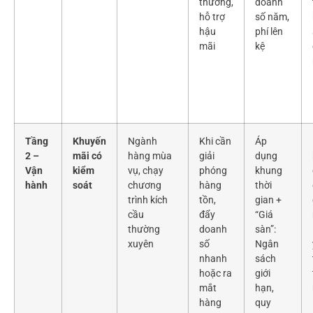
thưởng,
doanh
hỗ trợ
số năm,
hậu
phí lên
mãi
kệ
Tầng
Khuyến
Ngành
Khi cần
Áp
2 –
mãi có
hàng mùa
giải
dụng
Vận
kiểm
vụ, chạy
phóng
khung
hành
soát
chương
hàng
thời
trình kích
tồn,
gian +
cầu
đẩy
“Giá
thường
doanh
sàn”:
xuyên
số
Ngân
nhanh
sách
hoặc ra
giới
mắt
hạn,
hàng
quy