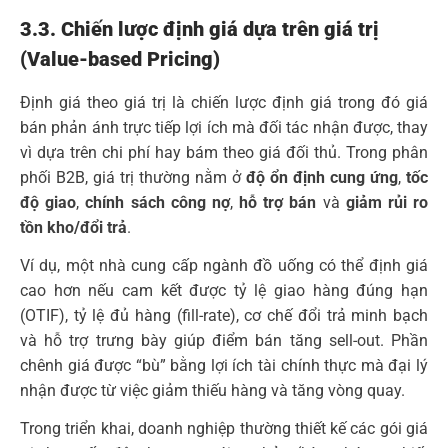
3.3. Chiến lược định giá dựa trên giá trị
(Value-based Pricing)
Định giá theo giá trị là chiến lược định giá trong đó giá
bán phản ánh trực tiếp lợi ích mà đối tác nhận được, thay
vì dựa trên chi phí hay bám theo giá đối thủ. Trong phân
phối B2B, giá trị thường nằm ở
độ ổn định cung ứng
,
tốc
độ giao
,
chính sách công nợ
,
hỗ trợ bán
và
giảm rủi ro
tồn kho/đổi trả
.
Ví dụ, một nhà cung cấp ngành đồ uống có thể định giá
cao hơn nếu cam kết được tỷ lệ giao hàng đúng hạn
(OTIF), tỷ lệ đủ hàng (fill-rate), cơ chế đổi trả minh bạch
và hỗ trợ trưng bày giúp điểm bán tăng sell-out. Phần
chênh giá được “bù” bằng lợi ích tài chính thực mà đại lý
nhận được từ việc giảm thiếu hàng và tăng vòng quay.
Trong triển khai, doanh nghiệp thường thiết kế các gói giá