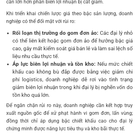
cần lớn hơn phần biên lợi nhuận bị cắt giảm.
Khi triển khai chiến lược giá theo bậc sản lượng, doanh
nghiệp có thể đối mặt với rùi ro:
Rối loạn thị trường do gom đơn ảo:
Các đại lý nhỏ
có thể liên kết hoặc gom đơn ảo để hưởng bậc giá
cao, gây mất kiểm soát giá bán lẻ và làm sai lệch số
liệu nhu cầu thực tế.
Áp lực biên lợi nhuận và tồn kho:
Nếu mức chiết
khấu cao không bù đắp được bằng việc giảm chi
phí logistics, doanh nghiệp dễ rơi vào tình trạng
giảm biên lợi nhuận trong khi đại lý bị nghẽn vốn do
tồn kho quá lớn.
Để ngăn chặn rủi ro này, doanh nghiệp cần kết hợp truy
xuất nguồn gốc để xử phạt hành vi gom đơn, lấn vùng;
đồng thời chỉ áp dụng bậc chiết khấu cao cho đại lý
chứng minh được năng lực tiêu thụ và kho bãi thực tế.