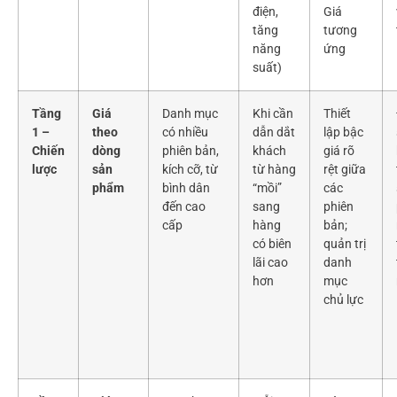
điện,
Giá
tăng
tương
năng
ứng
suất)
Tầng
Giá
Danh mục
Khi cần
Thiết
1 –
theo
có nhiều
dẫn dắt
lập bậc
Chiến
dòng
phiên bản,
khách
giá rõ
lược
sản
kích cỡ, từ
từ hàng
rệt giữa
phẩm
bình dân
“mồi”
các
đến cao
sang
phiên
cấp
hàng
bản;
có biên
quản trị
lãi cao
danh
hơn
mục
chủ lực