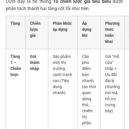
Dưới đây là hệ thống
10 chiến lược giá tiêu biểu
được
phân tách thành hai tầng cốt lõi như trên.
Tầng
Chiến
Phân khúc
Áp
Phương
lược
áp dụng
dụng
thức
giá
khi
triển
khai
Tầng
Giá
Sản phẩm
Cần
Giá “mở
1 –
thâm
mới, thị
phủ
cửa”
Chiến
nhập
trường
điểm
thấp +
lược
cạnh tranh
bán
Ưu đãi
cao (Tiêu
nhanh,
đại lý
dùng
tạo thói
(thưởng
nhanh)
quen
mở mã,
dùng
hỗ trợ
thử,
trưng
chiếm
bày)
thị
phần