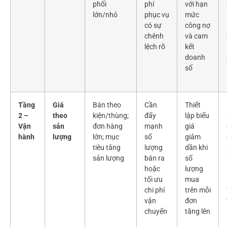
phối
phí
với hạn
lớn/nhỏ
phục vụ
mức
có sự
công nợ
chênh
và cam
lệch rõ
kết
doanh
số
Tầng
Giá
Bán theo
Cần
Thiết
2 –
theo
kiện/thùng;
đẩy
lập biểu
Vận
sản
đơn hàng
mạnh
giá
hành
lượng
lớn; mục
số
giảm
tiêu tăng
lượng
dần khi
sản lượng
bán ra
số
hoặc
lượng
tối ưu
mua
chi phí
trên mỗi
vận
đơn
chuyển
tăng lên