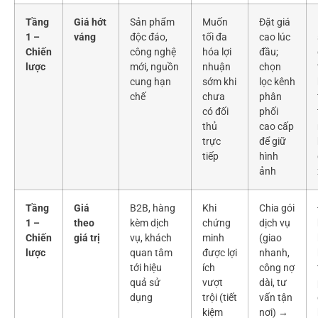
Tầng
Giá hớt
Sản phẩm
Muốn
Đặt giá
1 –
váng
độc đáo,
tối đa
cao lúc
Chiến
công nghệ
hóa lợi
đầu;
lược
mới, nguồn
nhuận
chọn
cung hạn
sớm khi
lọc kênh
chế
chưa
phân
có đối
phối
thủ
cao cấp
trực
để giữ
tiếp
hình
ảnh
Tầng
Giá
B2B, hàng
Khi
Chia gói
1 –
theo
kèm dịch
chứng
dịch vụ
Chiến
giá trị
vụ, khách
minh
(giao
lược
quan tâm
được lợi
nhanh,
tới hiệu
ích
công nợ
quả sử
vượt
dài, tư
dụng
trội (tiết
vấn tận
kiệm
nơi) →