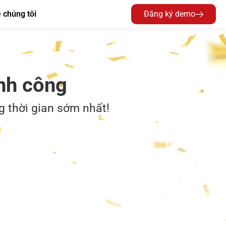
 chúng tôi
Đăng ký demo
nh công
g thời gian sớm nhất!