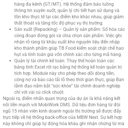
hàng đa kênh (GT/MT). Hệ thống đảm bảo luồng
thông tin xuyên suốt, quản lý chi tiết hạn sử dụng và
tồn kho thực tế tại các điểm kho khác nhau, giúp giảm
thất thoát và tăng tốc độ phục vụ thị trường.
Sản xuất (Repacking) – Quản lý sản phẩm: Số hóa các
công đoạn đóng gói và chia chọn sản phẩm. Việc ghi
nhận rõ ràng từ khâu xuất kho nguyên liệu đến nhập
kho thành phẩm giúp TB Food kiểm soát chặt chẽ hao
hụt và tính toán giá vốn chính xác cho từng mã hàng.
Quản lý tài chính kế toán: Thay thế hoàn toàn các
bảng tính Excel rời rạc bằng hệ thống kế toán quản trị
tích hợp. Module này cho phép theo dõi dòng tiền,
công nợ và báo cáo lãi lỗ theo thời gian thực, giúp Ban
lãnh đạo nắm bắt “sức khỏe” tài chính doanh nghiệp
chỉ với vài cú click chuột.
Ngoài ra, điểm nhấn quan trọng của dự án là khả năng kết
nối liền mạch với MobiWork DMS. Dữ liệu đơn hàng từ đội
ngũ 15 nhân viên kinh doanh ngoài thị trường sẽ được đẩy
trực tiếp về hệ thống back-office của MBW Next. Sự kết hợp
này không chỉ giúp tự động hóa khâu ghi nhận chứng từ mà