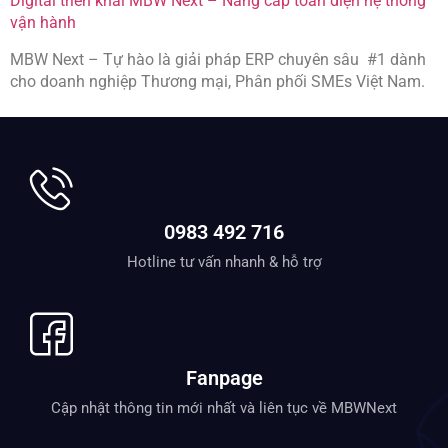
Digital triển khai MBW Next – Nâng cấp toàn diện hệ thống
vận hành
MBW Next – Tự hào là giải pháp ERP chuyên sâu #1 dành
cho doanh nghiệp Thương mại, Phân phối SMEs Việt Nam.
0983 492 716
Hotline tư vấn nhanh & hỗ trợ
Fanpage
Cập nhật thông tin mới nhất và liên tục về MBWNext