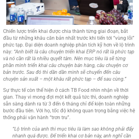
Chiến lược triển khai được chia thành từng giai đoạn, bắt
đầu từ những khâu căn bản nhất trước khi tiến tới “vùng lõi”
phức tạp. Đại diện doanh nghiệp phân tích kỹ hơn về lộ trình
này:
“Anh biết là câu chuyện triển khai ERP nó rất là phức tạp
và nó cần rất là nhiều quyết tâm. Nên mục tiêu là sẽ từng
phần mình triển khai câu chuyện bán hàng, câu chuyện cơ
bản trước. Sau đó thì dần dần mình sẽ chuyển đến câu
chuyện sản xuất – một khâu rất phức tạp – để sau cùng.”
Sự thực tế còn thể hiện ở cách TB Food nhìn nhận về thời
gian. Thay vì mong đợi một kết quả tức thì, doanh nghiệp
sẵn sàng dành ra từ 3 đến 6 tháng chỉ để kiện toàn những
bước đầu tiên. Với họ, tốc độ không quan trọng bằng việc hệ
thống phải vận hành “trơn tru”.
“Lộ trình của anh thì mục tiêu là làm sao không phải đẩy
nhanh quá được. Để triển khai cơ bản này, anh nghĩ cần