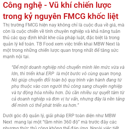
Công nghệ - Vũ khí chiến lược
trong kỷ nguyên FMCG khốc liệt
Thị trường FMCG hiện nay không chỉ là cuộc đua về giá, mà
còn là cuộc chiến về tính chuyên nghiệp và khả năng tuân
thủ các quy định khắt khe của pháp luật, đặc biệt là trong
quản lý kế toán. TB Food xem việc triển khai MBW Next là
một trong những chiến lược quan trọng nhất để tăng sức
mạnh nội tại.
“Để một doanh nghiệp nhỏ chuyển mình lên mức vừa và
lớn, thì triển khai ERP là một bước vô cùng quan trọng.
Nó giúp chuyển đổi toàn bộ quy trình vận hành đang từ
phụ thuộc vào con người thủ công sang chuyên nghiệp
và tự động hóa nhiều hơn. Dù cần nhiều sự quyết tâm từ
cả doanh nghiệp và đơn vị tư vấn, nhưng đây là nền tảng
để mình có thể phát triển xa hơn.”
Dưới góc độ quản lý, giải pháp ERP toàn diện như MBW
Next mang lại một “tầm nhìn 360 độ” mà trước đây các
phương thức thủ công không thể đáp ứng. Ngoài việc tiết