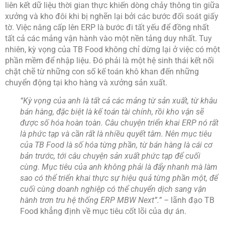
liên kết dữ liệu thời gian thực khiến dòng chảy thông tin giữa
xưởng và kho đôi khi bị nghẽn lại bởi các bước đối soát giấy
tờ. Việc nâng cấp lên ERP là bước đi tất yếu để đồng nhất
tất cả các mảng vận hành vào một nền tảng duy nhất. Tuy
nhiên, kỳ vọng của TB Food không chỉ dừng lại ở việc có một
phần mềm để nhập liệu. Đó phải là một hệ sinh thái kết nối
chặt chẽ từ những con số kế toán khô khan đến những
chuyển động tại kho hàng và xưởng sản xuất.
“Kỳ vọng của anh là tất cả các mảng từ sản xuất, từ khâu
bán hàng, đặc biệt là kế toán tài chính, rồi kho vận sẽ
được số hóa hoàn toàn. Câu chuyện triển khai ERP nó rất
là phức tạp và cần rất là nhiều quyết tâm. Nên mục tiêu
của TB Food là số hóa từng phần, từ bán hàng là cái cơ
bản trước, tới câu chuyện sản xuất phức tạp để cuối
cùng. Mục tiêu của anh không phải là đẩy nhanh mà làm
sao có thể triển khai thực sự hiệu quả từng phần một, để
cuối cùng doanh nghiệp có thể chuyển dịch sang vận
hành trơn tru hệ thống ERP MBW Next”.” –
lãnh đạo TB
Food khẳng định về mục tiêu cốt lõi của dự án.