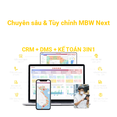
doanh nghiệp Thương mại, Phân
phối
Chuyên sâu & Tùy chỉnh MBW Next
Với kinh nghiệm tư vấn - triển khai cho
2.500+ DN
phân phối
CRM + DMS + KẾ TOÁN 3IN1