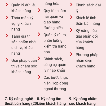
hàng hóa
Quản lý dữ liệu
Chính sách đại
khách hàng
Quy trình làm
lý
hải quan và
Thỏa mãn kỳ
Khích lệ tinh
giao hàng
vọng khách
thần bán hàng
đường biển
hàng
Kỹ năng hóa
Quản lý rủi ro,
Tăng giá trị
giải phản đối
phân luồng
sản phẩm nhờ
của khách
kiểm tra hàng
dịch vụ khách
hàng
hóa
hàng
Phương pháp
Chính sách,
Giải pháp quản
nhận diện
công cụ quản
trị và chăm sóc
khách hàng
lý nhập khẩu
khách hàng
Các bước thực
hiện Hợp đồng
ngoại thương
7. Kỹ năng, nghệ
8. Kỹ năng tìm
9. Kỹ năng chăm
thuật bán hàng (20
kiếm khách hàng
sóc khách hàng