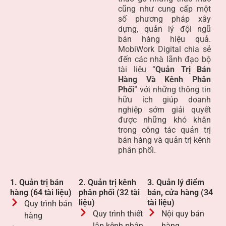
cũng như cung cấp một
số phương pháp xây
dựng, quản lý đội ngũ
bán hàng hiệu quả.
MobiWork Digital chia sẻ
đến các nhà lãnh đạo bộ
tài liệu “
Quản Trị Bán
Hàng Và Kênh Phân
Phối
” với những thông tin
hữu ích giúp doanh
nghiệp sớm giải quyết
được những khó khăn
trong công tác quản trị
bán hàng và quản trị kênh
phân phối.
1. Quản trị bán
2. Quản trị kênh
3. Quản lý điểm
hàng (64 tài liệu)
phân phối (32 tài
bán, cửa hàng (34
liệu)
tài liệu)
Quy trình bán
Quy trình thiết
Nội quy bán
hàng
lập kênh phân
hàng