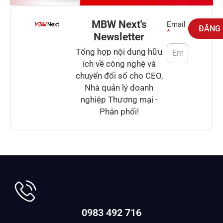
MBW Next's
Newsletter
Email
ĐĂNG
*
Newsletter
Tổng hợp nội dung hữu
ích về công nghệ và
chuyển đổi số cho CEO,
Nhà quản lý doanh
nghiệp Thương mại -
Phân phối!
0983 492 716